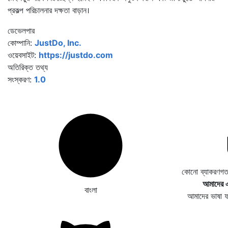
প্রকল্প পরিচালনার দক্ষতা বাড়ান।
ডেভেলপার
কোম্পানি:
JustDo, Inc.
ওয়েবসাইট:
https://justdo.com
অতিরিক্ত তথ্য
সংস্করণ:
1.0
কোনো ব্যাকরণগত
আমাদের এ
বাংলা
আমাদের ভাষা 