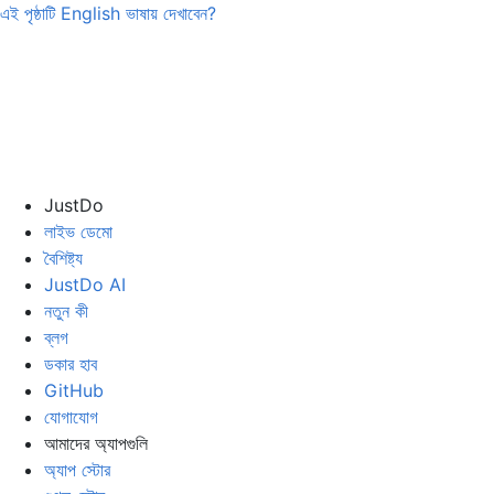
এই পৃষ্ঠাটি
English
ভাষায় দেখাবেন?
JustDo
লাইভ ডেমো
বৈশিষ্ট্য
JustDo AI
নতুন কী
ব্লগ
ডকার হাব
GitHub
যোগাযোগ
আমাদের অ্যাপগুলি
অ্যাপ স্টোর