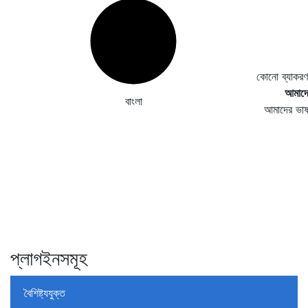
কোনো ব্যাকরণ
আমাদে
বাংলা
আমাদের ভা
প্লাগইনসমূহ
বৈশিষ্ট্যযুক্ত