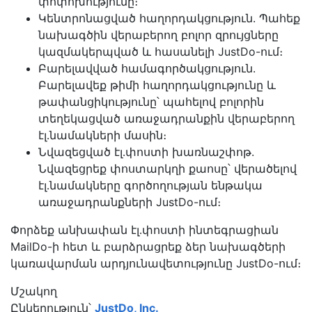
փոփոխությունը։
Կենտրոնացված հաղորդակցություն. Պահեք
նախագծին վերաբերող բոլոր զրույցները
կազմակերպված և հասանելի JustDo-ում։
Բարելավված համագործակցություն.
Բարելավեք թիմի հաղորդակցությունը և
թափանցիկությունը՝ պահելով բոլորին
տեղեկացված առաջադրանքին վերաբերող
էլ․նամակների մասին։
Նվազեցված էլ․փոստի խառնաշփոթ.
Նվազեցրեք փոստարկղի քաոսը՝ վերածելով
էլ․նամակները գործողության ենթակա
առաջադրանքների JustDo-ում։
Փորձեք անխափան էլ․փոստի ինտեգրացիան
MailDo-ի հետ և բարձրացրեք ձեր նախագծերի
կառավարման արդյունավետությունը JustDo-ում։
Մշակող
Ընկերություն՝
JustDo, Inc.