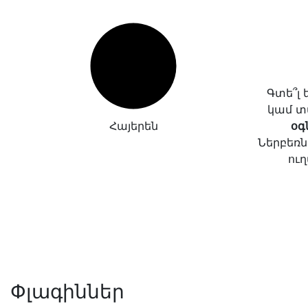
Գտե՞լ
կամ տ
Հայերեն
օգ
Ներբեռն
ուղ
Փլագիններ