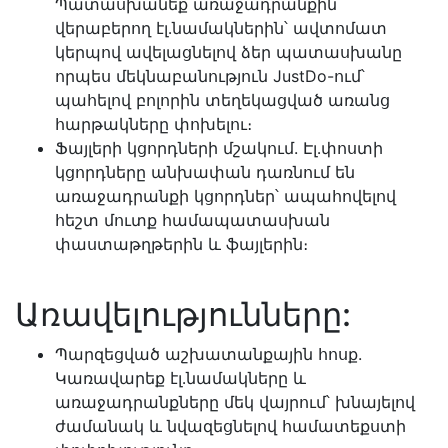
Պատասխանեք առաջադրանքին
վերաբերող էլ․նամակներին՝ ավտոմատ
կերպով ավելացնելով ձեր պատասխանը
որպես մեկնաբանություն JustDo-ում՝
պահելով բոլորին տեղեկացված առանց
հարթակները փոխելու։
Ֆայլերի կցորդների մշակում. Էլ․փոստի
կցորդները անխափան դառնում են
առաջադրանքի կցորդներ՝ ապահովելով
հեշտ մուտք համապատասխան
փաստաթղթերին և ֆայլերին։
Առավելությունները:
Պարզեցված աշխատանքային հոսք.
Կառավարեք էլ․նամակները և
առաջադրանքները մեկ վայրում՝ խնայելով
ժամանակ և նվազեցնելով համատեքստի