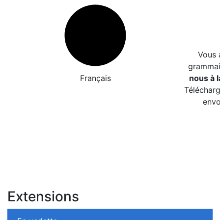
Vous 
grammair
Français
nous à l
Télécharg
envo
Extensions