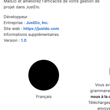
MailDo et améliorez l'efficacité de votre gestion de
projet dans JustDo.
Développeur
Entreprise :
JustDo, Inc.
Site web :
https://justdo.com
Informations supplémentaires
Version :
1.0
Vous av
grammaire
Français
nous à la c
Téléchargez
envoye