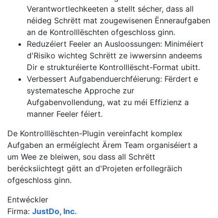
Verantwortlechkeeten a stellt sécher, dass all
néideg Schrëtt mat zougewisenen Ënneraufgaben
an de Kontrolllëschten ofgeschloss ginn.
Reduzéiert Feeler an Ausloossungen: Miniméiert
d'Risiko wichteg Schrëtt ze iwwersinn andeems
Dir e strukturéierte Kontrolllëscht-Format ubitt.
Verbessert Aufgabenduerchféierung: Fërdert e
systematesche Approche zur
Aufgabenvollendung, wat zu méi Effizienz a
manner Feeler féiert.
De Kontrolllëschten-Plugin vereinfacht komplex
Aufgaben an erméiglecht Ärem Team organiséiert a
um Wee ze bleiwen, sou dass all Schrëtt
berécksiichtegt gëtt an d'Projeten erfollegräich
ofgeschloss ginn.
Entwéckler
Firma:
JustDo, Inc.