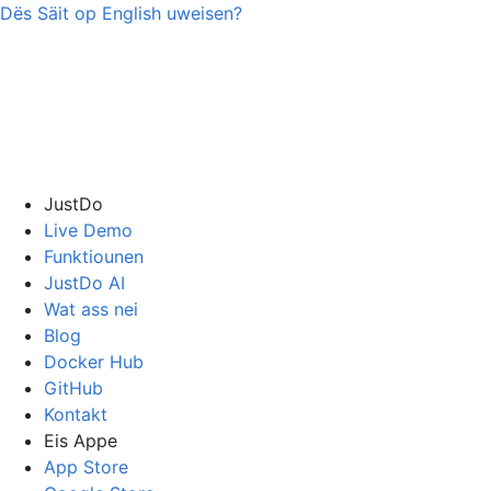
Dës Säit op
English
uweisen?
JustDo
Live Demo
Funktiounen
JustDo AI
Wat ass nei
Blog
Docker Hub
GitHub
Kontakt
Eis Appe
App Store