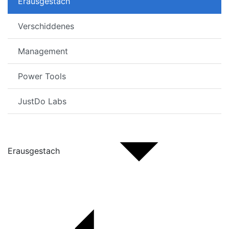
Erausgestach
Verschiddenes
Management
Power Tools
JustDo Labs
Erausgestach