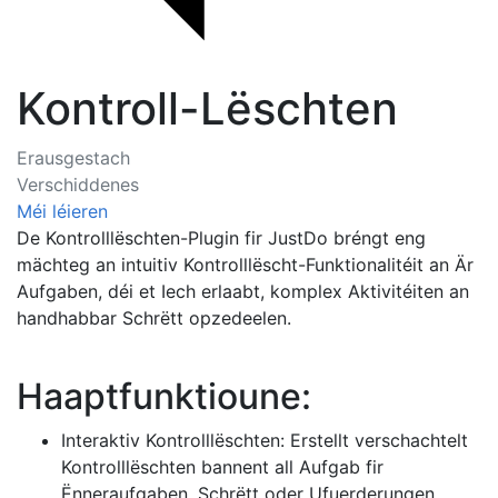
Kontroll-Lëschten
Erausgestach
Verschiddenes
Méi léieren
De Kontrolllëschten-Plugin fir JustDo bréngt eng
mächteg an intuitiv Kontrolllëscht-Funktionalitéit an Är
Aufgaben, déi et Iech erlaabt, komplex Aktivitéiten an
handhabbar Schrëtt opzedeelen.
Haaptfunktioune:
Interaktiv Kontrolllëschten: Erstellt verschachtelt
Kontrolllëschten bannent all Aufgab fir
Ënneraufgaben, Schrëtt oder Ufuerderungen