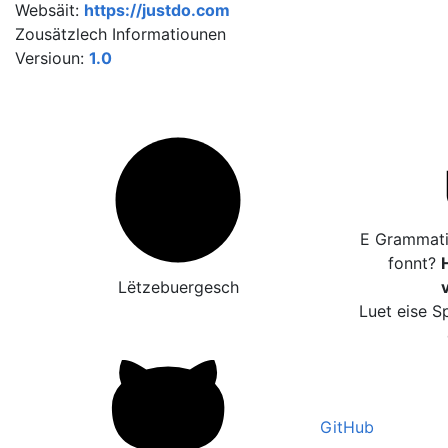
Websäit:
https://justdo.com
Zousätzlech Informatiounen
Versioun:
1.0
E Grammatik
fonnt?
H
Lëtzebuergesch
Luet eise S
GitHub