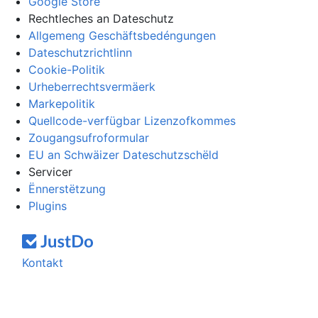
Google Store
Rechtleches an Dateschutz
Allgemeng Geschäftsbedéngungen
Dateschutzrichtlinn
Cookie-Politik
Urheberrechtsvermäerk
Markepolitik
Quellcode-verfügbar Lizenzofkommes
Zougangsufroformular
EU an Schwäizer Dateschutzschëld
Servicer
Ënnerstëtzung
Plugins
Kontakt