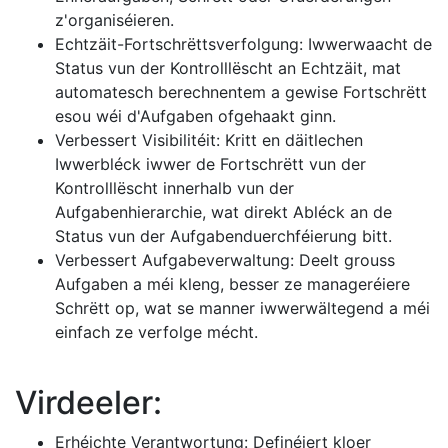
z'organiséieren.
Echtzäit-Fortschrëttsverfolgung: Iwwerwaacht de
Status vun der Kontrolllëscht an Echtzäit, mat
automatesch berechnentem a gewise Fortschrëtt
esou wéi d'Aufgaben ofgehaakt ginn.
Verbessert Visibilitéit: Kritt en däitlechen
Iwwerbléck iwwer de Fortschrëtt vun der
Kontrolllëscht innerhalb vun der
Aufgabenhierarchie, wat direkt Abléck an de
Status vun der Aufgabenduerchféierung bitt.
Verbessert Aufgabeverwaltung: Deelt grouss
Aufgaben a méi kleng, besser ze manageréiere
Schrëtt op, wat se manner iwwerwältegend a méi
einfach ze verfolge mécht.
Virdeeler:
Erhéichte Verantwortung: Definéiert kloer