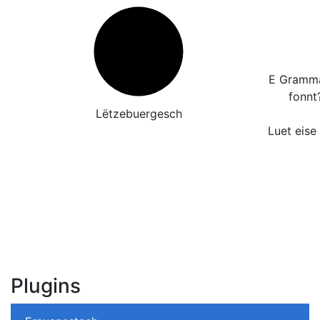
E Grammat
fonnt
Lëtzebuergesch
Luet eise
Plugins