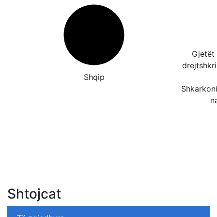
Gjetët
drejtshk
Shqip
Shkarkoni
n
Shtojcat