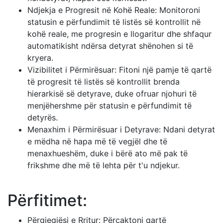
Ndjekja e Progresit në Kohë Reale: Monitoroni
statusin e përfundimit të listës së kontrollit në
kohë reale, me progresin e llogaritur dhe shfaqur
automatikisht ndërsa detyrat shënohen si të
kryera.
Vizibilitet i Përmirësuar: Fitoni një pamje të qartë
të progresit të listës së kontrollit brenda
hierarkisë së detyrave, duke ofruar njohuri të
menjëhershme për statusin e përfundimit të
detyrës.
Menaxhim i Përmirësuar i Detyrave: Ndani detyrat
e mëdha në hapa më të vegjël dhe të
menaxhueshëm, duke i bërë ato më pak të
frikshme dhe më të lehta për t'u ndjekur.
Përfitimet:
Përgjegjësi e Rritur: Përcaktoni qartë