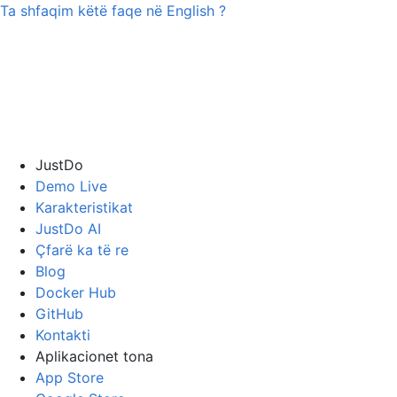
Ta shfaqim këtë faqe në
English
?
JustDo
Demo Live
Karakteristikat
JustDo AI
Çfarë ka të re
Blog
Docker Hub
GitHub
Kontakti
Aplikacionet tona
App Store