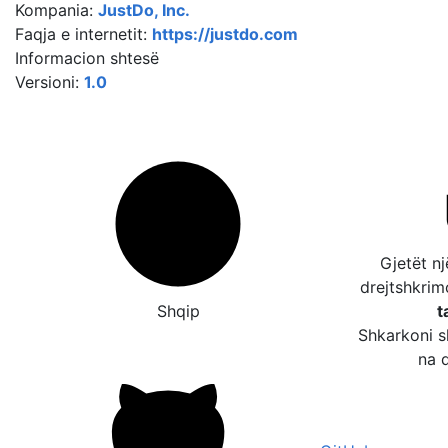
Kompania:
JustDo, Inc.
Faqja e internetit:
https://justdo.com
Informacion shtesë
Versioni:
1.0
Gjetët n
drejtshkri
Shqip
t
Shkarkoni s
na d