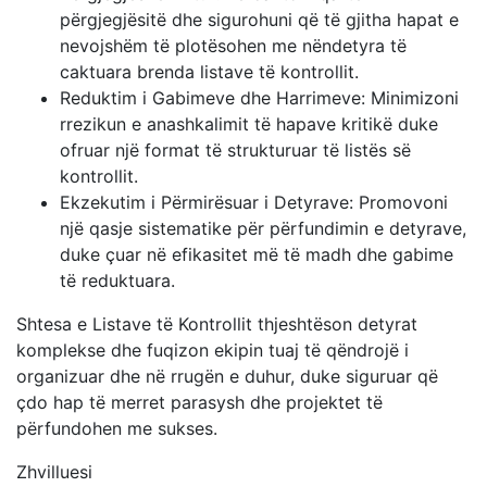
përgjegjësitë dhe sigurohuni që të gjitha hapat e
nevojshëm të plotësohen me nëndetyra të
caktuara brenda listave të kontrollit.
Reduktim i Gabimeve dhe Harrimeve: Minimizoni
rrezikun e anashkalimit të hapave kritikë duke
ofruar një format të strukturuar të listës së
kontrollit.
Ekzekutim i Përmirësuar i Detyrave: Promovoni
një qasje sistematike për përfundimin e detyrave,
duke çuar në efikasitet më të madh dhe gabime
të reduktuara.
Shtesa e Listave të Kontrollit thjeshtëson detyrat
komplekse dhe fuqizon ekipin tuaj të qëndrojë i
organizuar dhe në rrugën e duhur, duke siguruar që
çdo hap të merret parasysh dhe projektet të
përfundohen me sukses.
Zhvilluesi