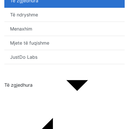
Të zgjedhura
Të ndryshme
Menaxhim
Mjete të fuqishme
JustDo Labs
Të zgjedhura