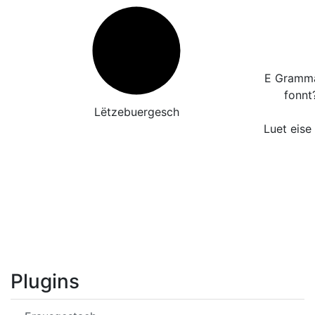
E Grammat
fonnt
Lëtzebuergesch
Luet eise
Plugins