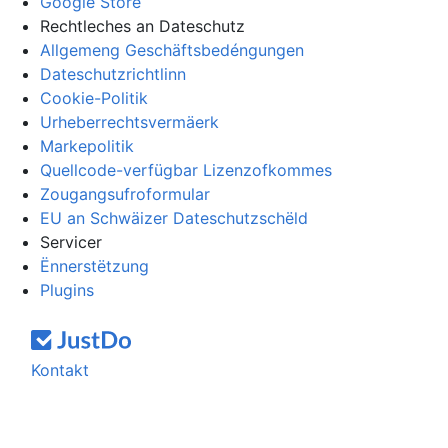
Google Store
Rechtleches an Dateschutz
Allgemeng Geschäftsbedéngungen
Dateschutzrichtlinn
Cookie-Politik
Urheberrechtsvermäerk
Markepolitik
Quellcode-verfügbar Lizenzofkommes
Zougangsufroformular
EU an Schwäizer Dateschutzschëld
Servicer
Ënnerstëtzung
Plugins
Kontakt