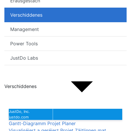
Erausgestach
Verschiddenes
Management
Power Tools
JustDo Labs
Verschiddenes
JustDo, Inc.
justdo.com
Gantt-Diagramm Projet Planer
Visualiséiert a geréiert Projet Zäitlinnen mat