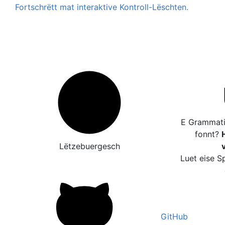
Fortschrëtt mat interaktive Kontroll-Lëschten.
E Grammatik
fonnt?
H
Lëtzebuergesch
Luet eise S
GitHub