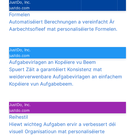
JustDo, Inc.
justdo.com
Formelen
Automatiséiert Berechnungen a vereinfacht Är
Aarbechtsofleef mat personaliséierte Formelen.
JustDo, Inc.
justdo.com
Aufgabevirlagen an Kopéiere vu Beem
Spuert Zäit a garantéiert Konsistenz mat
weiderverwenbare Aufgabevirlagen an einfachem
Kopéiere vun Aufgabebeem.
JustDo, Inc.
justdo.com
Reihestil
Hiewt wichteg Aufgaben ervir a verbessert déi
visuell Organisatioun mat personaliséierte