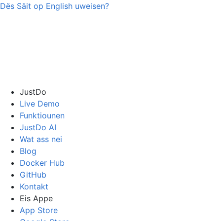
Dës Säit op
English
uweisen?
JustDo
Live Demo
Funktiounen
JustDo AI
Wat ass nei
Blog
Docker Hub
GitHub
Kontakt
Eis Appe
App Store