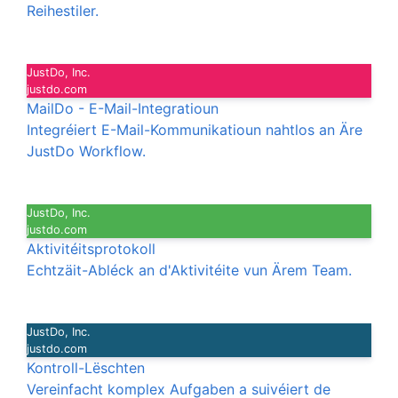
Reihestiler.
JustDo, Inc.
justdo.com
MailDo - E-Mail-Integratioun
Integréiert E-Mail-Kommunikatioun nahtlos an Äre
JustDo Workflow.
JustDo, Inc.
justdo.com
Aktivitéitsprotokoll
Echtzäit-Abléck an d'Aktivitéite vun Ärem Team.
JustDo, Inc.
justdo.com
Kontroll-Lëschten
Vereinfacht komplex Aufgaben a suivéiert de