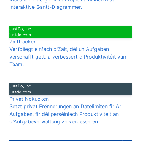
interaktive Gantt-Diagrammer.
JustDo, Inc.
justdo.com
Zäittracker
Verfollegt einfach d'Zäit, déi un Aufgaben
verschafft gëtt, a verbessert d'Produktivitéit vum
Team.
JustDo, Inc.
justdo.com
Privat Nokucken
Setzt privat Erënnerungen an Datelimiten fir Är
Aufgaben, fir déi perséinlech Produktivitéit an
d'Aufgabeverwaltung ze verbesseren.