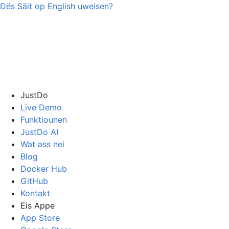
Dës Säit op
English
uweisen?
JustDo
Live Demo
Funktiounen
JustDo AI
Wat ass nei
Blog
Docker Hub
GitHub
Kontakt
Eis Appe
App Store