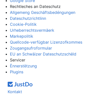
Google Store
Rechtleches an Dateschutz
Allgemeng Geschäftsbedéngungen
Dateschutzrichtlinn
Cookie-Politik
Urheberrechtsvermäerk
Markepolitik
Quellcode-verfügbar Lizenzofkommes
Zougangsufroformular
EU an Schwäizer Dateschutzschëld
Servicer
Ënnerstëtzung
Plugins
Kontakt