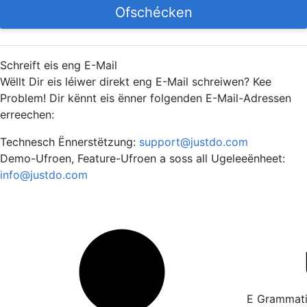
Ofschécken
Schreift eis eng E-Mail
Wëllt Dir eis léiwer direkt eng E-Mail schreiwen? Kee
Problem! Dir kënnt eis ënner folgenden E-Mail-Adressen
erreechen:
Technesch Ënnerstëtzung:
support@justdo.com
Demo-Ufroen, Feature-Ufroen a soss all Ugeleeënheet:
info@justdo.com
E Grammatik