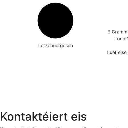
E Grammat
fonnt
Lëtzebuergesch
Luet eise
Kontaktéiert eis