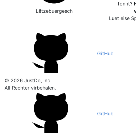
fonnt?
H
Lëtzebuergesch
Luet eise S
GitHub
© 2026 JustDo, Inc.
All Rechter virbehalen.
GitHub