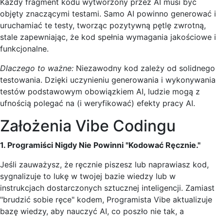
Każdy fragment kodu wytworzony przez AI musi być
objęty znaczącymi testami. Samo AI powinno generować i
uruchamiać te testy, tworząc pozytywną pętlę zwrotną,
stale zapewniając, że kod spełnia wymagania jakościowe i
funkcjonalne.
Dlaczego to ważne:
Niezawodny kod zależy od solidnego
testowania. Dzięki uczynieniu generowania i wykonywania
testów podstawowym obowiązkiem AI, ludzie mogą z
ufnością polegać na (i weryfikować) efekty pracy AI.
Założenia Vibe Codingu
1. Programiści Nigdy Nie Powinni "Kodować Ręcznie."
Jeśli zauważysz, że ręcznie piszesz lub naprawiasz kod,
sygnalizuje to lukę w twojej bazie wiedzy lub w
instrukcjach dostarczonych sztucznej inteligencji. Zamiast
"brudzić sobie ręce" kodem, Programista Vibe aktualizuje
bazę wiedzy, aby nauczyć AI, co poszło nie tak, a