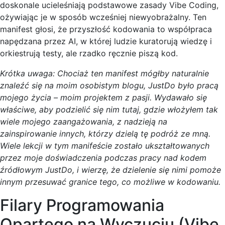
doskonale ucieleśniają podstawowe zasady Vibe Coding,
ożywiając je w sposób wcześniej niewyobrażalny. Ten
manifest głosi, że przyszłość kodowania to współpraca
napędzana przez AI, w której ludzie kuratorują wiedzę i
orkiestrują testy, ale rzadko ręcznie piszą kod.
Krótka uwaga: Chociaż ten manifest mógłby naturalnie
znaleźć się na moim osobistym blogu, JustDo było pracą
mojego życia – moim projektem z pasji. Wydawało się
właściwe, aby podzielić się nim tutaj, gdzie włożyłem tak
wiele mojego zaangażowania, z nadzieją na
zainspirowanie innych, którzy dzielą tę podróż ze mną.
Wiele lekcji w tym manifeście zostało ukształtowanych
przez moje doświadczenia podczas pracy nad kodem
źródłowym JustDo, i wierzę, że dzielenie się nimi pomoże
innym przesuwać granice tego, co możliwe w kodowaniu.
Filary Programowania
Opartego na Wyczuciu (Vibe