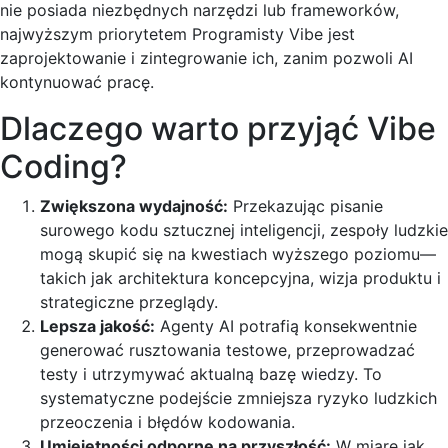
nie posiada niezbędnych narzędzi lub frameworków,
najwyższym priorytetem Programisty Vibe jest
zaprojektowanie i zintegrowanie ich, zanim pozwoli AI
kontynuować pracę.
Dlaczego warto przyjąć Vibe
Coding?
Zwiększona wydajność:
Przekazując pisanie
surowego kodu sztucznej inteligencji, zespoły ludzkie
mogą skupić się na kwestiach wyższego poziomu—
takich jak architektura koncepcyjna, wizja produktu i
strategiczne przeglądy.
Lepsza jakość:
Agenty AI potrafią konsekwentnie
generować rusztowania testowe, przeprowadzać
testy i utrzymywać aktualną bazę wiedzy. To
systematyczne podejście zmniejsza ryzyko ludzkich
przeoczenia i błędów kodowania.
Umiejętności odporne na przyszłość:
W miarę jak