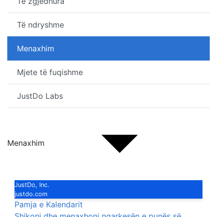
Të zgjedhura
Të ndryshme
Menaxhim
Mjete të fuqishme
JustDo Labs
Menaxhim
JustDo, Inc.
justdo.com
Pamja e Kalendarit
Shikoni dhe menaxhoni ngarkesën e punës së