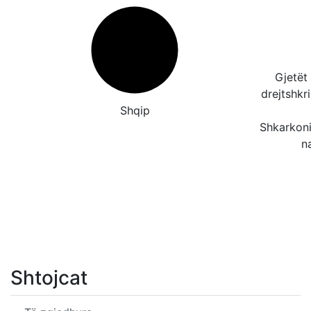
Gjetët
drejtshk
Shqip
Shkarkoni
n
Shtojcat