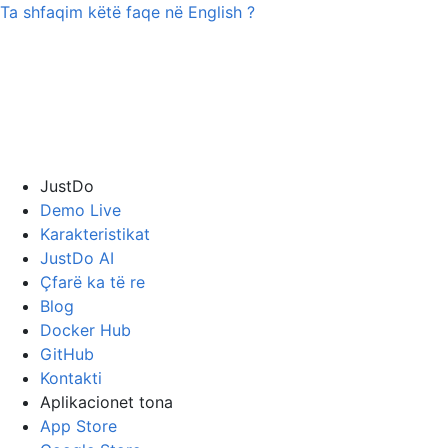
Ta shfaqim këtë faqe në
English
?
JustDo
Demo Live
Karakteristikat
JustDo AI
Çfarë ka të re
Blog
Docker Hub
GitHub
Kontakti
Aplikacionet tona
App Store