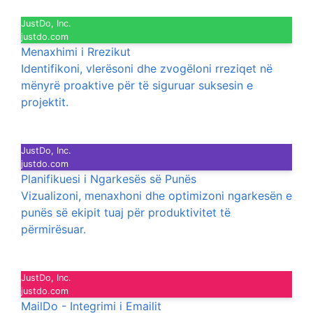
JustDo, Inc.
justdo.com
Menaxhimi i Rrezikut
Identifikoni, vlerësoni dhe zvogëloni rreziqet në
mënyrë proaktive për të siguruar suksesin e
projektit.
JustDo, Inc.
justdo.com
Planifikuesi i Ngarkesës së Punës
Vizualizoni, menaxhoni dhe optimizoni ngarkesën e
punës së ekipit tuaj për produktivitet të
përmirësuar.
JustDo, Inc.
justdo.com
MailDo - Integrimi i Emailit