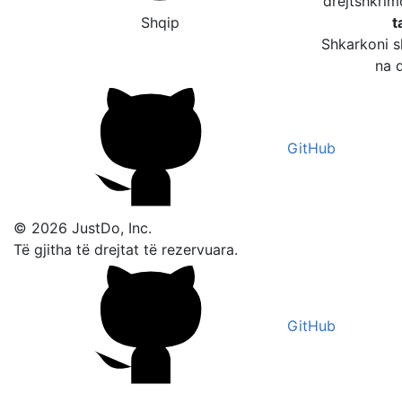
drejtshkri
Shqip
t
Shkarkoni s
na d
GitHub
© 2026 JustDo, Inc.
Të gjitha të drejtat të rezervuara.
GitHub