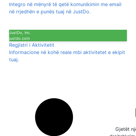
Integro në mënyrë të qetë komunikimin me email
në rrjedhën e punës tuaj në JustDo.
JustDo, Inc.
justdo.com
Regjistri i Aktivitetit
Informacione në kohë reale mbi aktivitetet e ekipit
tuaj.
Gjetët n