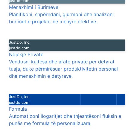
justdo.com
Menaxhimi i Burimeve
Planifikoni, shpërndani, gjurmoni dhe analizoni
burimet e projektit në mënyrë efektive.
JustDo, Inc.
justdo.com
Ndjekje Private
Vendosni kujtesa dhe afate private për detyrat
tuaja, duke përmirësuar produktivitetin personal
dhe menaxhimin e detyrave.
JustDo, Inc.
justdo.com
Formula
Automatizoni llogaritjet dhe thjeshtësoni fluksin e
punës me formula të personalizuara.