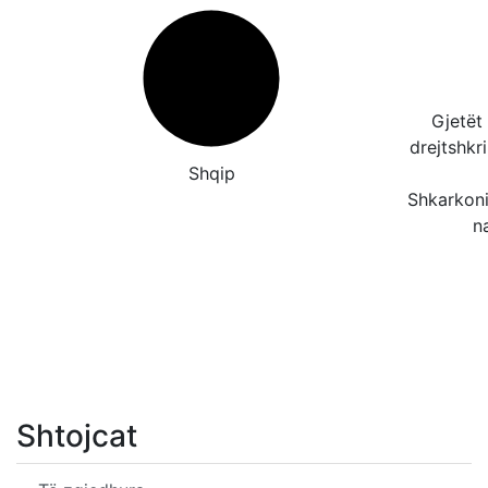
Gjetët
drejtshk
Shqip
Shkarkoni
n
Shtojcat