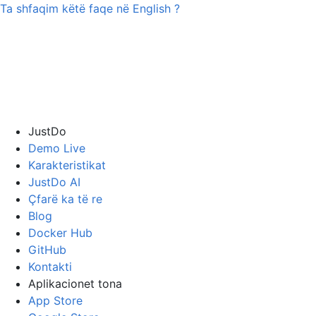
Ta shfaqim këtë faqe në
English
?
JustDo
Demo Live
Karakteristikat
JustDo AI
Çfarë ka të re
Blog
Docker Hub
GitHub
Kontakti
Aplikacionet tona
App Store