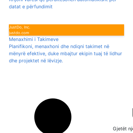
datat e përfundimit
JustDo, Inc.
justdo.com
Menaxhimi i Takimeve
Planifikoni, menaxhoni dhe ndiqni takimet në
mënyrë efektive, duke mbajtur ekipin tuaj të lidhur
dhe projektet në lëvizje.
Gjetët n