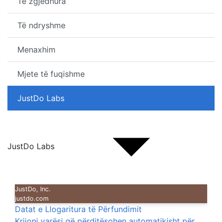
Të zgjedhura
Të ndryshme
Menaxhim
Mjete të fuqishme
JustDo Labs
JustDo Labs
JustDo, Inc.
justdo.com
Datat e Llogaritura të Përfundimit
Krijoni varësi që përditësohen automatikisht për