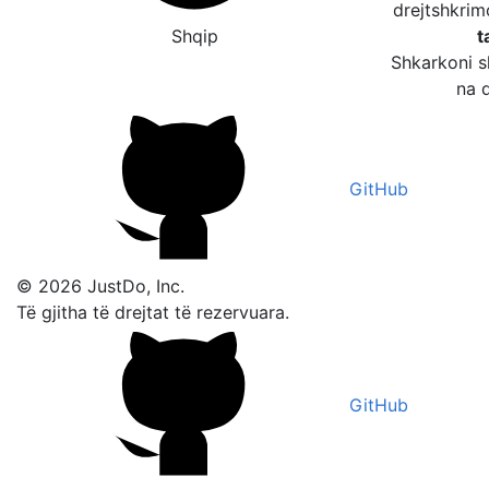
drejtshkri
Shqip
t
Shkarkoni s
na d
GitHub
© 2026 JustDo, Inc.
Të gjitha të drejtat të rezervuara.
GitHub