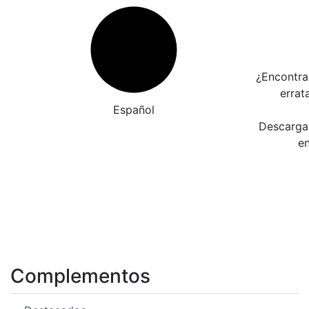
¿Encontra
errat
Español
Descarga 
en
Complementos