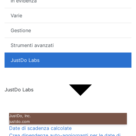
In evidenza
Varie
Gestione
Strumenti avanzati
JustDo Labs
JustDo Labs
JustDo, Inc.
justdo.com
Date di scadenza calcolate
Crea dipendenze auto-aggiornanti per le date di