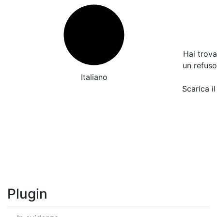
Hai trov
un refus
Italiano
Scarica il
Plugin