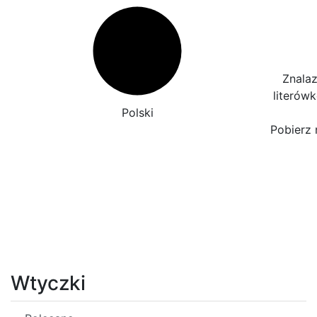
Znalaz
literów
Polski
Pobierz 
Wtyczki