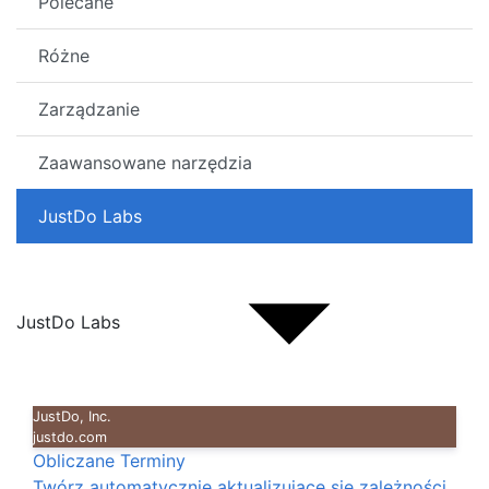
Polecane
Różne
Zarządzanie
Zaawansowane narzędzia
JustDo Labs
JustDo Labs
JustDo, Inc.
justdo.com
Obliczane Terminy
Twórz automatycznie aktualizujące się zależności