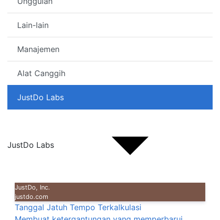
Unggulan
Lain-lain
Manajemen
Alat Canggih
JustDo Labs
JustDo Labs
JustDo, Inc.
justdo.com
Tanggal Jatuh Tempo Terkalkulasi
Membuat ketergantungan yang memperbarui