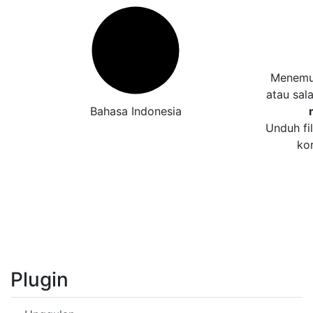
Menemuk
atau sal
Bahasa Indonesia
Unduh fi
ko
Plugin