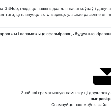
а GitHub, глядзіце нашы відэа для пачаткоўцаў і далуч
д таго, ці плануеце вы стварыць уласнае рашэнне ці інт
дарожжы і дапамажыце сфарміраваць будучыню кіраванн
Знайшлі граматычную памылку ці друкарск
выправіць
Спампуйце наш моўны файл і 