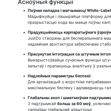
Асноўныя функцыі
Поўная наладка і магчымасці White-Label
Мадыфікуйце і пашырайце платформу для 
празрыстасцю кода вы маеце поўны кант
Прадукцыйнасць карпаратыўнага ўзроўн
JustDo створаны для бесперапыннага машт
надзейная архітэктура забяспечвае стабі
Прасунутая інтэграцыя са штучным інтэле
Выкарыстоўвайце сучасныя функцыі штучн
запытаў і прапануюць аналітыку ў рэаль
Надзейныя параметры бяспекі:
Для арганізацый з жорсткімі патрабаванн
максімальную бяспеку і адпаведнасць га
Глабальны ахоп і шматмоўная падтрымка
З падтрымкай
больш за 60 моў
, уключаю
сапраўды глабальнай аўдыторыі.