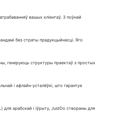
атрабаванняў вашых кліентаў. З поўнай
мандамі без страты прадукцыйнасці. Яго
чы, генеруюць структуры праектаў з простых
льнай і афлайн-усталёўкі, што гарантуе
 для арабскай і іўрыту, JustDo створаны для