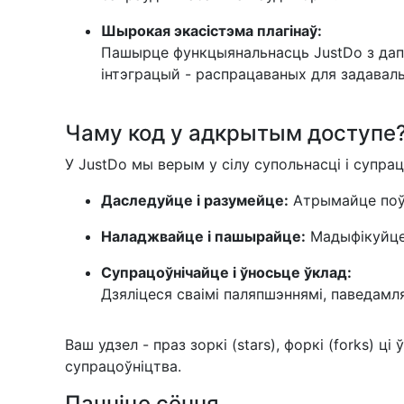
Шырокая экасістэма плагінаў:
Пашырце функцыянальнасць JustDo з да
інтэграцый - распрацаваных для задаваль
Чаму код у адкрытым доступе
У JustDo мы верым у сілу супольнасці і супр
Даследуйце і разумейце:
Атрымайце поўн
Наладжвайце і пашырайце:
Мадыфікуйце 
Супрацоўнічайце і ўносьце ўклад:
Дзяліцеся сваімі паляпшэннямі, паведамл
Ваш удзел - праз зоркі (stars), форкі (forks)
супрацоўніцтва.
Пачніце сёння