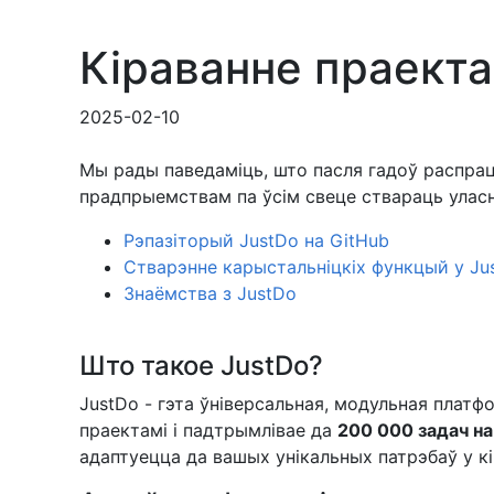
Кіраванне праект
2025-02-10
Мы рады паведаміць, што пасля гадоў распра
прадпрыемствам па ўсім свеце ствараць уласн
Рэпазіторый JustDo на GitHub
Стварэнне карыстальніцкіх функцый у Jus
Знаёмства з JustDo
Што такое JustDo?
JustDo - гэта ўніверсальная, модульная платф
праектамі і падтрымлівае да
200 000 задач н
адаптуецца да вашых унікальных патрэбаў у к