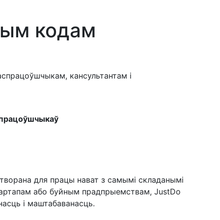
ным кодам
аспрацоўшчыкам, кансультантам і
спрацоўшчыкаў
створана для працы нават з самымі складанымі
 стартапам або буйным прадпрыемствам, JustDo
насць і маштабаванасць.