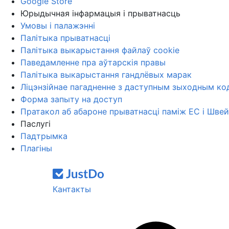
Google Store
Юрыдычная інфармацыя і прыватнасць
Умовы і палажэнні
Палітыка прыватнасці
Палітыка выкарыстання файлаў cookie
Паведамленне пра аўтарскія правы
Палітыка выкарыстання гандлёвых марак
Ліцэнзійнае пагадненне з даступным зыходным ко
Форма запыту на доступ
Пратакол аб абароне прыватнасці паміж ЕС і Шве
Паслугі
Падтрымка
Плагіны
Кантакты