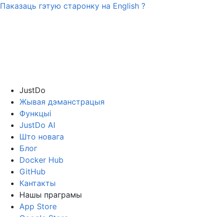
Паказаць гэтую старонку на
English
?
JustDo
Жывая дэманстрацыя
Функцыі
JustDo AI
Што новага
Блог
Docker Hub
GitHub
Кантакты
Нашы праграмы
App Store