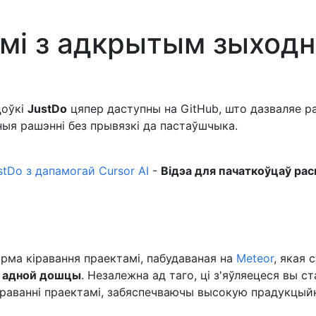
амі з адкрытым зыход
цоўкі
JustDo
цяпер даступны на GitHub, што дазваляе р
ыя рашэнні без прывязкі да пастаўшчыка.
tDo з дапамогай Cursor AI
-
Відэа для пачаткоўцаў ра
орма кіравання праектамі, пабудаваная на
Meteor
, якая 
а адной дошцы
. Незалежна ад таго, ці з'яўляецеся вы
іраванні праектамі, забяспечваючы высокую прадукцый