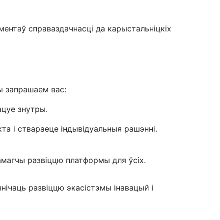
ментаў справаздачнасці да карыстальніцкіх
ы запрашаем вас:
ацуе знутры.
та і ствараеце індывідуальныя рашэнні.
амагчы развіццю платформы для ўсіх.
йнічаць развіццю экасістэмы інавацый і