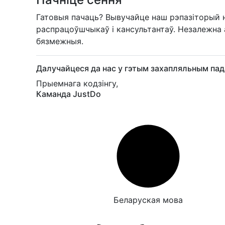
Гатовыя пачаць? Вывучайце наш рэпазіторый н
распрацоўшчыкаў і кансультантаў. Незалежна а
бязмежныя.
Далучайцеся да нас у гэтым захапляльным па
Прыемнага кодзінгу,
Каманда JustDo
Беларуская мова