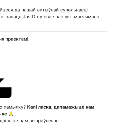
айцеся да нашай актыўнай супольнасці
эграваць JustDo у свае паслугі, магчымасці
я праектамі.
ую памылку?
Калі ласка, дапамажыце нам
 яе 🙏
дашліце нам выпраўленне.