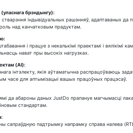
 (уласнага брэндынгу):
стварэння індывідуальных рашэнняў, адаптаваных да п
роль над канчатковым прадуктам.
ю:
абавання і працуе з некалькімі праектамі і вялікімі ка
льнасць нават пры высокіх нагрузках.
ктам (AI):
ага інтэлекту, якія аўтаматычна распрацоўваюць зада
ным часе для аптымізацыі вашых працоўных працэсаў.
ямі да абароны даных JustDo прапануе магчымасці лака
ліновым стандартам.
:
чы сапраўдную падтрымку напрамку справа налева (RTL)