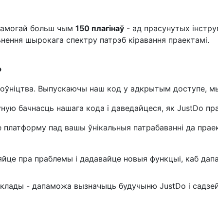
памогай больш чым
150 плагінаў
- ад прасунутых інстру
нення шырокага спектру патрэб кіравання праектамі.
?
ацоўніцтва. Выпускаючы наш код у адкрытым доступе, м
ую бачнасць нашага кода і даведайцеся, як JustDo пр
платформу пад вашы ўнікальныя патрабаванні да праек
яйце пра праблемы і дадавайце новыя функцыі, каб дап
 ці ўклады - дапаможа вызначыць будучыню JustDo і садзе