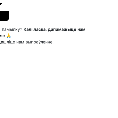
ю памылку?
Калі ласка, дапамажыце нам
яе 🙏
ашліце нам выпраўленне.