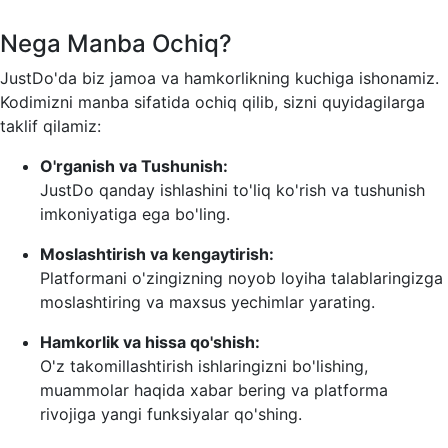
Nega Manba Ochiq?
JustDo'da biz jamoa va hamkorlikning kuchiga ishonamiz.
Kodimizni manba sifatida ochiq qilib, sizni quyidagilarga
taklif qilamiz:
O'rganish va Tushunish:
JustDo qanday ishlashini to'liq ko'rish va tushunish
imkoniyatiga ega bo'ling.
Moslashtirish va kengaytirish:
Platformani o'zingizning noyob loyiha talablaringizga
moslashtiring va maxsus yechimlar yarating.
Hamkorlik va hissa qo'shish:
O'z takomillashtirish ishlaringizni bo'lishing,
muammolar haqida xabar bering va platforma
rivojiga yangi funksiyalar qo'shing.