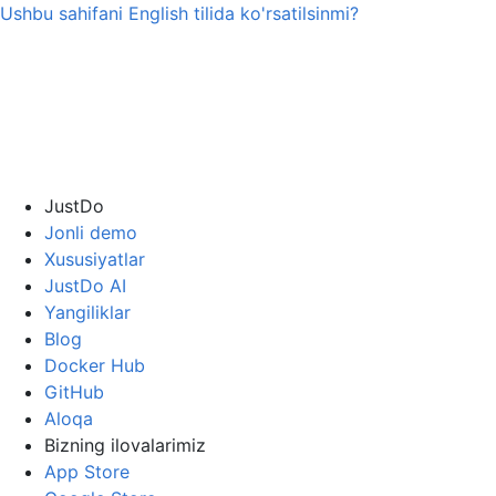
Ushbu sahifani
English
tilida ko'rsatilsinmi?
JustDo
Jonli demo
Xususiyatlar
JustDo AI
Yangiliklar
Blog
Docker Hub
GitHub
Aloqa
Bizning ilovalarimiz
App Store