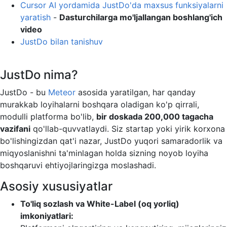
Cursor AI yordamida JustDo'da maxsus funksiyalarni
yaratish
-
Dasturchilarga mo'ljallangan boshlang'ich
video
JustDo bilan tanishuv
JustDo nima?
JustDo - bu
Meteor
asosida yaratilgan, har qanday
murakkab loyihalarni boshqara oladigan ko'p qirrali,
modulli platforma bo'lib,
bir doskada 200,000 tagacha
vazifani
qo'llab-quvvatlaydi. Siz startap yoki yirik korxona
bo'lishingizdan qat'i nazar, JustDo yuqori samaradorlik va
miqyoslanishni ta'minlagan holda sizning noyob loyiha
boshqaruvi ehtiyojlaringizga moslashadi.
Asosiy xususiyatlar
To'liq sozlash va White-Label (oq yorliq)
imkoniyatlari: