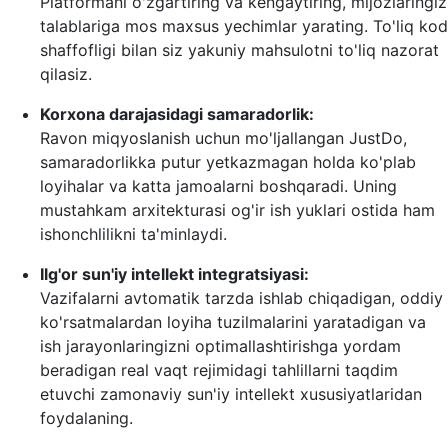
Platformani o'zgartiring va kengaytiring, mijozlaringiz
talablariga mos maxsus yechimlar yarating. To'liq kod
shaffofligi bilan siz yakuniy mahsulotni to'liq nazorat
qilasiz.
Korxona darajasidagi samaradorlik:
Ravon miqyoslanish uchun mo'ljallangan JustDo,
samaradorlikka putur yetkazmagan holda ko'plab
loyihalar va katta jamoalarni boshqaradi. Uning
mustahkam arxitekturasi og'ir ish yuklari ostida ham
ishonchlilikni ta'minlaydi.
Ilg'or sun'iy intellekt integratsiyasi:
Vazifalarni avtomatik tarzda ishlab chiqadigan, oddiy
ko'rsatmalardan loyiha tuzilmalarini yaratadigan va
ish jarayonlaringizni optimallashtirishga yordam
beradigan real vaqt rejimidagi tahlillarni taqdim
etuvchi zamonaviy sun'iy intellekt xususiyatlaridan
foydalaning.