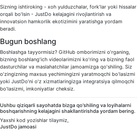
Sizning ishtiroking - xoh yulduzchalar, fork'lar yoki hissalar
orqali bo'lsin - JustDo kelajagini rivojlantirish va
innovatsion hamkorlik ekotizimini yaratishga yordam
beradi.
Bugun boshlang
Boshlashga tayyormisiz? GitHub omborimizni o'rganing,
bizning boshlang'ich videolarimizni ko'ring va bizning faol
dasturchilar va maslahatchilar jamoamizga qo'shiling. Siz
o'zingizning maxsus yechimingizni yaratmoqchi bo'lasizmi
yoki JustDo'ni o'z xizmatlaringizga integratsiya qilmoqchi
bo'lasizmi, imkoniyatlar cheksiz.
Ushbu qiziqarli sayohatda bizga qo'shiling va loyihalarni
boshqarishning kelajagini shakllantirishda yordam bering.
Yaxshi kod yozishlar tilaymiz,
JustDo jamoasi