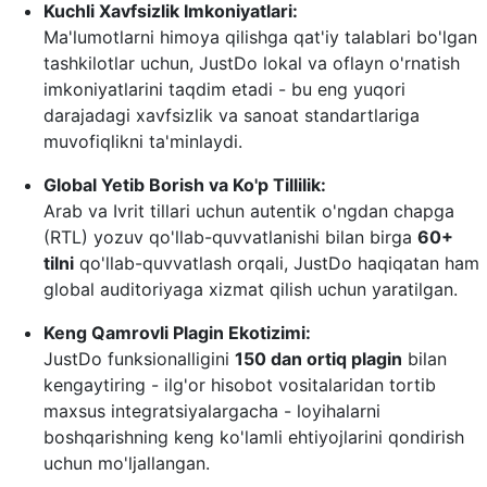
Kuchli Xavfsizlik Imkoniyatlari:
Ma'lumotlarni himoya qilishga qat'iy talablari bo'lgan
tashkilotlar uchun, JustDo lokal va oflayn o'rnatish
imkoniyatlarini taqdim etadi - bu eng yuqori
darajadagi xavfsizlik va sanoat standartlariga
muvofiqlikni ta'minlaydi.
Global Yetib Borish va Ko'p Tillilik:
Arab va Ivrit tillari uchun autentik o'ngdan chapga
(RTL) yozuv qo'llab-quvvatlanishi bilan birga
60+
tilni
qo'llab-quvvatlash orqali, JustDo haqiqatan ham
global auditoriyaga xizmat qilish uchun yaratilgan.
Keng Qamrovli Plagin Ekotizimi:
JustDo funksionalligini
150 dan ortiq plagin
bilan
kengaytiring - ilg'or hisobot vositalaridan tortib
maxsus integratsiyalargacha - loyihalarni
boshqarishning keng ko'lamli ehtiyojlarini qondirish
uchun mo'ljallangan.