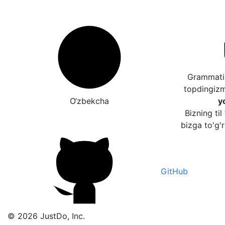
Grammatik
topdingiz
O‘zbekcha
y
Bizning til
bizga to'g'r
GitHub
© 2026 JustDo, Inc.