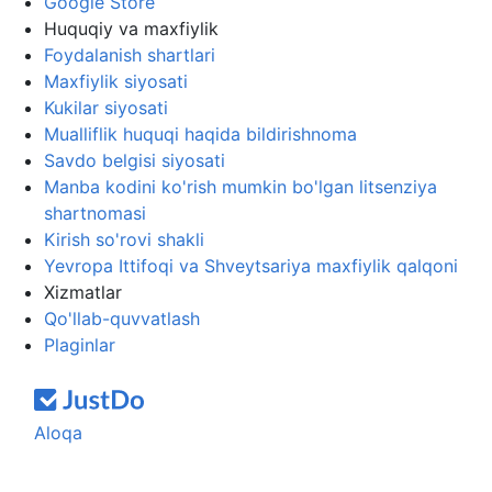
Google Store
Huquqiy va maxfiylik
Foydalanish shartlari
Maxfiylik siyosati
Kukilar siyosati
Mualliflik huquqi haqida bildirishnoma
Savdo belgisi siyosati
Manba kodini ko'rish mumkin bo'lgan litsenziya
shartnomasi
Kirish so'rovi shakli
Yevropa Ittifoqi va Shveytsariya maxfiylik qalqoni
Xizmatlar
Qo'llab-quvvatlash
Plaginlar
Aloqa