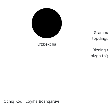
Grammat
topding
O‘zbekcha
Bizning t
bizga to'
Ochiq Kodli Loyiha Boshqaruvi