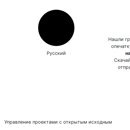
Нашли г
опечат
Русский
н
Скачай
отпр
Управление проектами с открытым исходным