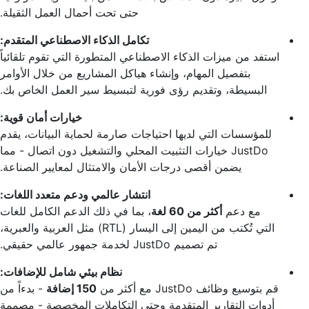
حتى تحت أحمال العمل الثقيلة.
تكامل الذكاء الاصطناعي المتقدم:
استفد من ميزات الذكاء الاصطناعي المتطورة التي تقوم تلقائياً
بتفصيل المهام، وإنشاء هياكل المشاريع من خلال الأوامر
البسيطة، وتقديم رؤى فورية لتبسيط سير العمل الخاص بك.
خيارات أمان قوية:
للمؤسسات التي لديها احتياجات صارمة لحماية البيانات، يقدم
JustDo خيارات التثبيت المحلي والتشغيل دون اتصال - مما
يضمن أقصى درجات الأمان والامتثال لمعايير الصناعة.
انتشار عالمي ودعم متعدد اللغات:
مع دعم
أكثر من 60 لغة
، بما في ذلك الدعم الكامل للغات
التي تُكتب من اليمين إلى اليسار (RTL) مثل العربية والعبرية،
تم تصميم JustDo لخدمة جمهور عالمي حقيقي.
نظام بيئي شامل للإضافات:
قم بتوسيع وظائف JustDo مع أكثر من
150 إضافة
- بدءاً من
أدوات التقارير المتقدمة وحتى التكاملات المخصصة - مصممة