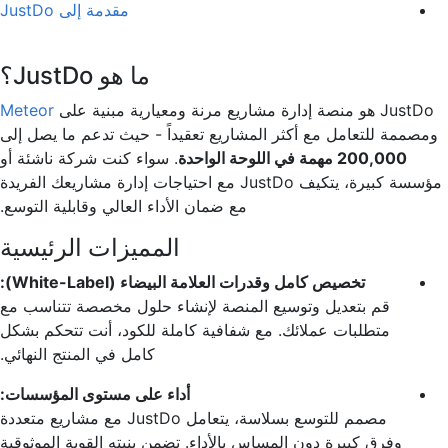
مقدمة إلى JustDo
ما هو JustDo؟
JustDo هو منصة إدارة مشاريع مرنة ومعيارية مبنية على
Meteor
ومصممة للتعامل مع أكثر المشاريع تعقيداً - حيث تدعم ما يصل إلى
200,000 مهمة في اللوحة الواحدة
. سواء كنت شركة ناشئة أو
مؤسسة كبيرة، يتكيف JustDo مع احتياجات إدارة مشاريعك الفريدة
مع ضمان الأداء العالي وقابلية التوسع.
المميزات الرئيسية
تخصيص كامل وقدرات العلامة البيضاء (White-Label):
قم بتعديل وتوسيع المنصة لإنشاء حلول مخصصة تتناسب مع
متطلبات عملائك. مع شفافية كاملة للكود، أنت تتحكم بشكل
كامل في المنتج النهائي.
أداء على مستوى المؤسسات:
مصمم للتوسع بسلاسة، يتعامل JustDo مع مشاريع متعددة
وفرق كبيرة دون المساس بالأداء. تضمن بنيته القوية الموثوقية