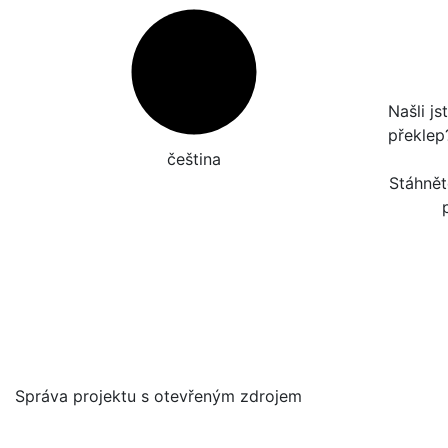
Našli j
překle
čeština‎
Stáhnět
Správa projektu s otevřeným zdrojem