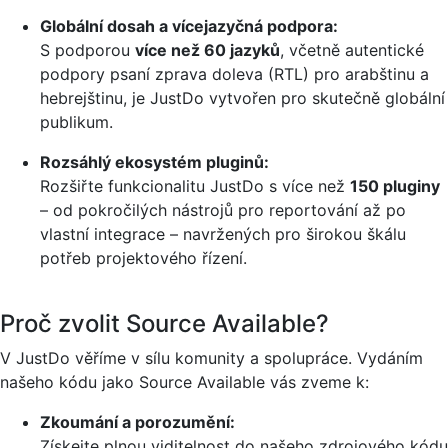
Globální dosah a vícejazyčná podpora:
S podporou
více než 60 jazyků
, včetně autentické
podpory psaní zprava doleva (RTL) pro arabštinu a
hebrejštinu, je JustDo vytvořen pro skutečně globální
publikum.
Rozsáhlý ekosystém pluginů:
Rozšiřte funkcionalitu JustDo s více než
150 pluginy
– od pokročilých nástrojů pro reportování až po
vlastní integrace – navržených pro širokou škálu
potřeb projektového řízení.
Proč zvolit Source Available?
V JustDo věříme v sílu komunity a spolupráce. Vydáním
našeho kódu jako Source Available vás zveme k:
Zkoumání a porozumění:
Získejte plnou viditelnost do našeho zdrojového kódu