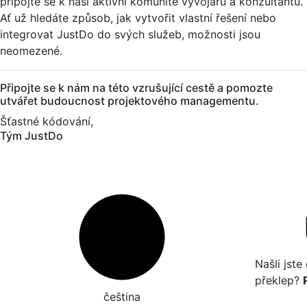
připojte se k naší aktivní komunitě vývojářů a konzultantů.
Ať už hledáte způsob, jak vytvořit vlastní řešení nebo
integrovat JustDo do svých služeb, možnosti jsou
neomezené.
Připojte se k nám na této vzrušující cestě a pomozte
utvářet budoucnost projektového managementu.
Šťastné kódování,
Tým JustDo
Našli jst
překlep?
čeština‎