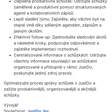
Zlepšená produktivita schůzek: Udržujte schůzky
zaměřené a produktivní pomocí strukturovaných
agend a kolaborativních zápisů.
Lepší sladění týmu: Zajistěte, aby všichni byli na
stejné vlně díky sdíleným agendám, zápisům a
jasným úkolům.
Efektivní follow-up: Zjednodušte sledování úkolů
a následné kroky, podporujte odpovědnost a
zajistěte implementaci rozhodnutí.
Centralizované informace o schůzkách: Udržujte
všechny informace související se schůzkami
organizované a přístupné v rámci JustDo,
poskytujte jediný zdroj pravdy.
Optimalizujte proces správy schůzek s JustDo a
zažijte produktivnější, organizovanější a akčnější
schůzky.
Vývojář
Společnost:
JustDo, Inc.