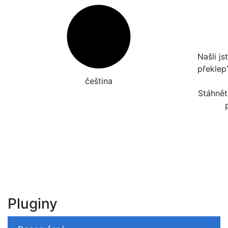
Našli j
překle
čeština‎
Stáhnět
Pluginy