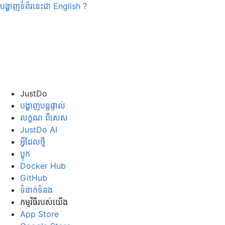
បង្ហាញទំព័រនេះជា
English
?
JustDo
បង្ហាញបន្តផ្ទាល់
លក្ខណៈពិសេស
JustDo AI
អ្វីដែលថ្មី
ប្លុក
Docker Hub
GitHub
ទំនាក់ទំនង
កម្មវិធី​របស់​យើង
App Store