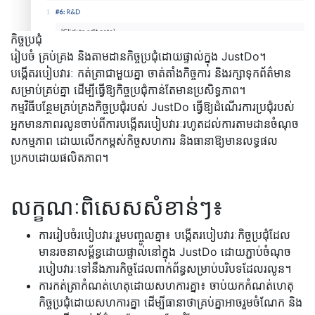
កិច្ចប្រជុំ
រៀបចំ គ្រប់គ្រង និងតាមដានកិច្ចប្រជុំដោយផ្ទាល់ក្នុង JustDo។
បង្កើតរបៀបវារៈ កត់ត្រាជាមួយគ្នា ចាត់តាំងកិច្ចការ និងរក្សាទុកព័ត៌មាន
សម្រាប់គ្រប់គ្នា ដើម្បីធ្វើឱ្យកិច្ចប្រជុំកាន់តែមានប្រសិទ្ធភាព។
កម្មវិធីបន្ថែមគ្រប់គ្រងកិច្ចប្រជុំរបស់ JustDo ធ្វើឱ្យដំណើរការប្រជុំរបស់
អ្នកមានភាពរលូនចាប់ពីការបង្កើតរបៀបវារៈរហូតដល់ការតាមដានចំណុច
សកម្មភាព ដោយលើកកម្ពស់កិច្ចសហការ និងធានាឱ្យមានលទ្ធផល
ប្រកបដោយផលិតភាព។
លក្ខណៈពិសេសសំខាន់ៗ៖
ការរៀបចំរបៀបវារៈរួមបញ្ចូលគ្នា៖ បង្កើតរបៀបវារៈកិច្ចប្រជុំដែល
មានរចនាសម្ព័ន្ធដោយផ្ទាល់នៅក្នុង JustDo ដោយភ្ជាប់ចំណុច
របៀបវារៈទៅនឹងភារកិច្ចដែលពាក់ព័ន្ធសម្រាប់បរិបទដែលរលូន។
ការកត់ត្រាកំណត់ហេតុដោយសហការគ្នា៖ ចាប់យកកំណត់ហេតុ
កិច្ចប្រជុំដោយសហការគ្នា ដើម្បីធានាថាគ្រប់គ្នាអាចរួមចំណែក និង