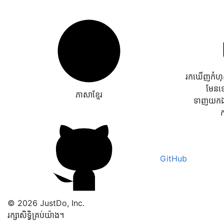
រកឃើញកំហុសវ
មែនទ
ភាសាខ្មែរ
ទាញយកឯក
GitHub
© 2026 JustDo, Inc.
រក្សាសិទ្ធិគ្រប់យ៉ាង។