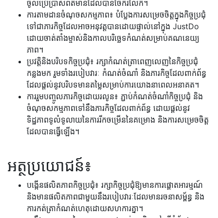
ចូលប្រើប្រាស់ព័ត៌មានដែលបានចែករំលែក។
ការតាមដានចំណុចសកម្មភាព៖ បំប្លែងការសម្រេចចិត្តក្នុងកិច្ចប្រជុំ
ទៅជាភារកិច្ចដែលអាចអនុវត្តបានដោយផ្ទាល់នៅក្នុង JustDo
ដោយចាត់តាំងម្ចាស់និងកាលបរិច្ឆេទកំណត់សម្រាប់គណនេយ្យ
ភាព។
ប្រវត្តិនិងបរិបទកិច្ចប្រជុំ៖ រក្សាកំណត់ត្រាពេញលេញនៃកិច្ចប្រជុំ
កន្លងមក រួមទាំងរបៀបវារៈ កំណត់ចំណាំ និងភារកិច្ចដែលពាក់ព័ន្ធ
ដែលផ្តល់នូវបរិបទមានតម្លៃសម្រាប់ការយោងនាពេលអនាគត។
ការរួមបញ្ចូលភារកិច្ចដោយរលូន៖ ភ្ជាប់កំណត់ចំណាំកិច្ចប្រជុំ និង
ចំណុចសកម្មភាពទៅនឹងភារកិច្ចដែលពាក់ព័ន្ធ ដោយផ្តល់នូវ
ទិដ្ឋភាពទូលំទូលាយនៃការរីកចម្រើននៃគម្រោង និងការសម្រេចចិត្ត
ដែលបានធ្វើឡើង។
អត្ថប្រយោជន៍៖
បង្កើនផលិតភាពកិច្ចប្រជុំ៖ រក្សាកិច្ចប្រជុំឱ្យមានការផ្តោតអារម្មណ៍
និងមានផលិតភាពជាមួយនឹងរបៀបវារៈដែលមានរចនាសម្ព័ន្ធ និង
ការកត់ត្រាកំណត់ហេតុដោយសហការគ្នា។