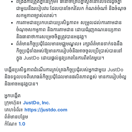
ពង្រឹងការត្រួតគ្នានៃក្រុម៖ ធានាថាគ្រប់គ្នាស្ថិតនៅលើទំព័រដូចគ្នា
ជាមួយនឹងរបៀបវារៈដែលបានចែករំលែក កំណត់ចំណាំ និងចំណុច
សកម្មភាពច្បាស់លាស់។
ការតាមដានប្រកបដោយប្រសិទ្ធភាព៖ សម្រួលដល់ការតាមដាន
ចំណុចសកម្មភាព និងការតាមដាន ដោយជំរុញគណនេយ្យភាព
និងធានាថាការសម្រេចចិត្តត្រូវបានអនុវត្ត។
ព័ត៌មានកិច្ចប្រជុំដែលមានមជ្ឈមណ្ឌល៖ រក្សាព័ត៌មានទាក់ទងនឹង
កិច្ចប្រជុំទាំងអស់ឱ្យមានការរៀបចំនិងអាចចូលប្រើប្រាស់បាននៅ
ក្នុង JustDo ដោយផ្តល់នូវប្រភពនៃការពិតតែមួយ។
បង្កើនប្រសិទ្ធភាពដំណើរការគ្រប់គ្រងកិច្ចប្រជុំរបស់អ្នកជាមួយ JustDo
និងទទួលបទពិសោធន៍កិច្ចប្រជុំដែលមានផលិតភាពខ្ពស់ មានការរៀបចំល្អ
និងអាចអនុវត្តបាន។
អ្នកបង្កើត
ក្រុមហ៊ុន៖
JustDo, Inc.
គេហទំព័រ៖
https://justdo.com
ព័ត៌មានបន្ថែម
កំណែ៖
1.0