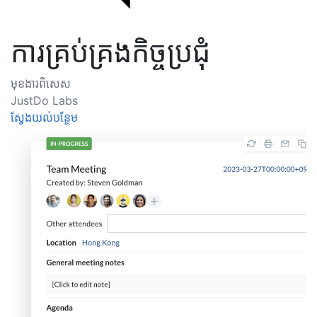
ការគ្រប់គ្រងកិច្ចប្រជុំ
មុខងារពិសេស
JustDo Labs
ស្វែងយល់បន្ថែម