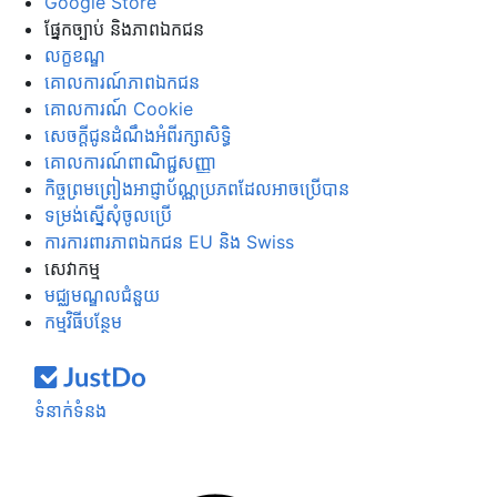
Google Store
ផ្នែក​ច្បាប់ និង​ភាព​ឯកជន
លក្ខខណ្ឌ
គោលការណ៍​ភាព​ឯកជន
គោលការណ៍ Cookie
សេចក្ដី​ជូន​ដំណឹង​អំពី​រក្សា​សិទ្ធិ
គោលការណ៍ពាណិជ្ជសញ្ញា
កិច្ចព្រមព្រៀងអាជ្ញាប័ណ្ណប្រភពដែលអាចប្រើបាន
ទម្រង់​ស្នើ​សុំ​ចូល​ប្រើ
ការ​ការពារ​ភាព​ឯកជន EU និង Swiss
សេវាកម្ម
មជ្ឈមណ្ឌលជំនួយ
កម្មវិធីបន្ថែម
ទំនាក់ទំនង