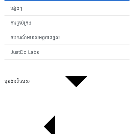
ផ្សេងៗ
ការគ្រប់គ្រង
ឧបករណ៍មានសមត្ថភាពខ្ពស់
JustDo Labs
មុខងារពិសេស