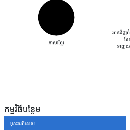
រកឃើញកំហុ
មែ
ភាសាខ្មែរ
ទាញយក
កម្មវិធីបន្ថែម
មុខងារពិសេស