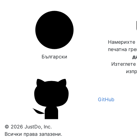
Намерихте 
печатна гр
Български
д
Изтеглете
изпр
GitHub
© 2026 JustDo, Inc.
Всички права запазени.