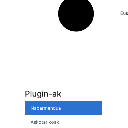
Eus
Plugin-ak
Nabarmendua
Askotarikoak