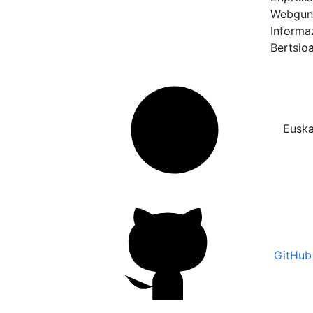
Webgun
Informa
Bertsio
Euska
GitHub