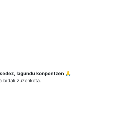
sedez, lagundu konpontzen 🙏
a bidali zuzenketa.