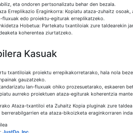
abiliz, eta ondoren pertsonalizatu behar den bezala.
aza Erreplikazio Eraginkorra: Kopiatu ataza-zuhaitz osoak,
n-fluxuak edo proiektu-egiturak erreplikatzeko.
nkidetza Hobetua: Partekatu txantiloiak zure taldearekin j
deaketa koherentea ziurtatzeko.
bilera Kasuak
rtu txantiloiak proiektu errepikakorretarako, hala nola be
npainak gauzatzeko.
tandarizatu lan-fluxuak ohiko prozesuetarako, eskaeren be
piatu aurreko proiektuen ataza-egiturak koherentzia mante
rako Ataza-txantiloi eta Zuhaitz Kopia pluginak zure talde
i berrerabilgarrien eta ataza-bikoizketa eraginkorraren ind
ilea
a:
JustDo, Inc.