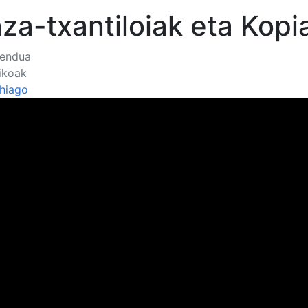
za-txantiloiak eta Kopi
endua
ikoak
ehiago