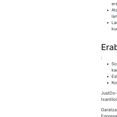
er
At
la
La
ku
Era
:
So
ka
Es
Ko
JustDo-
txantilo
Garatza
Enpres