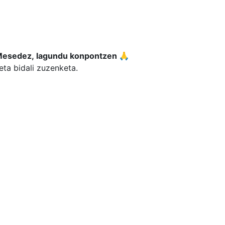
esedez, lagundu konpontzen 🙏
eta bidali zuzenketa.