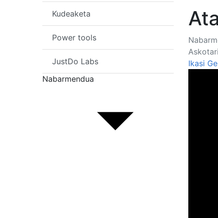
Ata
Kudeaketa
Power tools
Nabarm
Askotar
JustDo Labs
Ikasi G
Nabarmendua