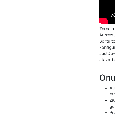
Zeregin
Aurrezt
Sortu tx
konfigu
JustDo-
ataza-t
Onu
Au
er
Zi
gu
Pr