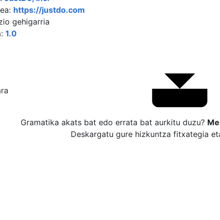
ea:
https://justdo.com
zio gehigarria
a:
1.0
ra
Gramatika akats bat edo errata bat aurkitu duzu?
Me
Deskargatu gure hizkuntza fitxategia et