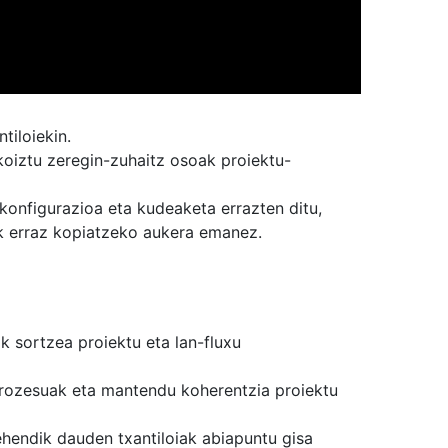
tiloiekin.
ikoiztu zeregin-zuhaitz osoak proiektu-
konfigurazioa eta kudeaketa errazten ditu,
ak erraz kopiatzeko aukera emanez.
k sortzea proiektu eta lan-fluxu
prozesuak eta mantendu koherentzia proiektu
lehendik dauden txantiloiak abiapuntu gisa