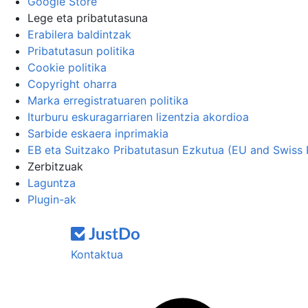
Google Store
Lege eta pribatutasuna
Erabilera baldintzak
Pribatutasun politika
Cookie politika
Copyright oharra
Marka erregistratuaren politika
Iturburu eskuragarriaren lizentzia akordioa
Sarbide eskaera inprimakia
EB eta Suitzako Pribatutasun Ezkutua (EU and Swiss 
Zerbitzuak
Laguntza
Plugin-ak
Kontaktua