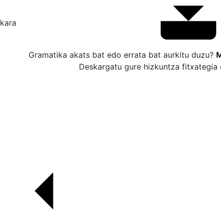
kara
Gramatika akats bat edo errata bat aurkitu duzu?
M
Deskargatu gure hizkuntza fitxategia 