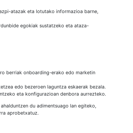
 azpi-atazak eta lotutako informazioa barne,
ardunbide egokiak sustatzeko eta ataza-
zero berriak onboarding-erako edo marketin
tetzea edo bezeroen laguntza eskaerak bezala.
ntzeko eta konfigurazioan denbora aurrezteko.
a ahalduntzen du adimentsuago lan egiteko,
arra aprobetxatuz.