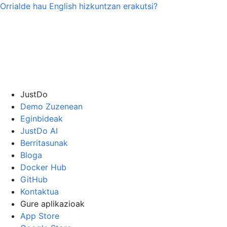
Orrialde hau
English
hizkuntzan erakutsi?
JustDo
Demo Zuzenean
Eginbideak
JustDo AI
Berritasunak
Bloga
Docker Hub
GitHub
Kontaktua
Gure aplikazioak
App Store