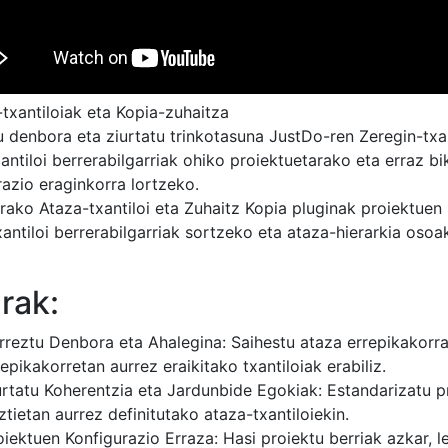
-txantiloiak eta Kopia-zuhaitza
u denbora eta ziurtatu trinkotasuna JustDo-ren Zeregin-txan
antiloi berrerabilgarriak ohiko proiektuetarako eta erraz b
razio eraginkorra lortzeko.
rako Ataza-txantiloi eta Zuhaitz Kopia pluginak proiektuen 
xantiloi berrerabilgarriak sortzeko eta ataza-hierarkia oso
rak:
rreztu Denbora eta Ahalegina: Saihestu ataza errepikakorra
repikakorretan aurrez eraikitako txantiloiak erabiliz.
urtatu Koherentzia eta Jardunbide Egokiak: Estandarizatu 
ztietan aurrez definitutako ataza-txantiloiekin.
oiektuen Konfigurazio Erraza: Hasi proiektu berriak azkar, 