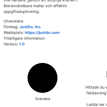
inte hårdare, genom att utnyttja kraften i
återanvändbara mallar och effektiv
uppgiftsduplicering.
Utvecklare
Företag:
JustDo, Inc.
Webbplats:
https://justdo.com
Ytterligare information
Version:
1.0
Hittade du e
felstavnin
Svenska
Ladda ner v