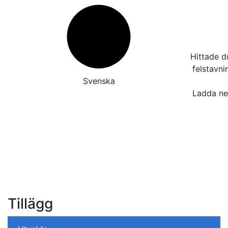
Hittade d
felstavn
Svenska
Ladda ner
Tillägg