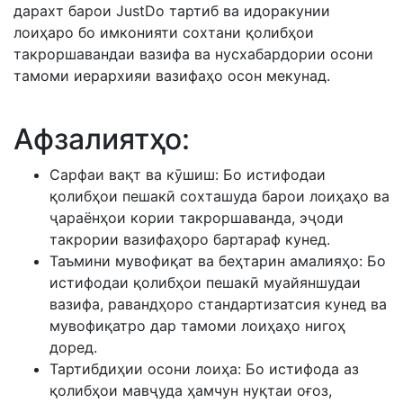
дарахт барои JustDo тартиб ва идоракунии
лоиҳаро бо имконияти сохтани қолибҳои
такроршавандаи вазифа ва нусхабардории осони
тамоми иерархияи вазифаҳо осон мекунад.
Афзалиятҳо:
Сарфаи вақт ва кӯшиш: Бо истифодаи
қолибҳои пешакӣ сохташуда барои лоиҳаҳо ва
ҷараёнҳои кории такроршаванда, эҷоди
такрории вазифаҳоро бартараф кунед.
Таъмини мувофиқат ва беҳтарин амалияҳо: Бо
истифодаи қолибҳои пешакӣ муайяншудаи
вазифа, равандҳоро стандартизатсия кунед ва
мувофиқатро дар тамоми лоиҳаҳо нигоҳ
доред.
Тартибдиҳии осони лоиҳа: Бо истифода аз
қолибҳои мавҷуда ҳамчун нуқтаи оғоз,