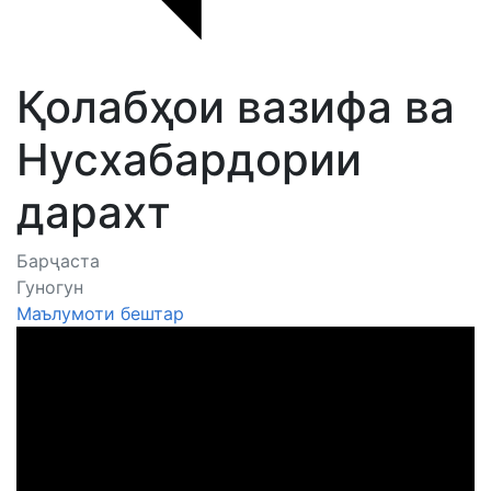
Қолабҳои вазифа ва
Нусхабардории
дарахт
Барҷаста
Гуногун
Маълумоти бештар