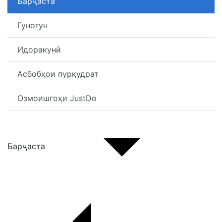
Барҷаста
Гуногун
Идоракунӣ
Асбобҳои пурқудрат
Озмоишгоҳи JustDo
Барҷаста