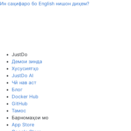
Ин саҳифаро бо
English
нишон диҳем?
JustDo
Демои зинда
Хусусиятҳо
JustDo AI
Чӣ нав аст
Блог
Docker Hub
GitHub
Тамос
Барномаҳои мо
App Store