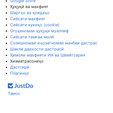
Google Store
Ҳуқуқӣ ва махфият
Шартҳо ва қоидаҳо
Сиёсати махфият
Сиёсати кукиҳо (cookie)
Огоҳиномаи ҳуқуқи муаллиф
Сиёсати тамғаи молӣ
Созишномаи иҷозатномаи манбаи дастрас
Шакли дархости дастрасӣ
Ҳимояи махфияти ИА ва Швейтсария
Хизматрасониҳо
Дастгирӣ
Плагинҳо
Тамос