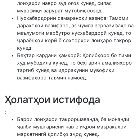
лоиҳаҳои навро зуд оғоз кунед, сипас
мувофиқи зарурат мутобиқ созед.
Нусхабардории самараноки вазифа: Тамоми
дарахтҳои вазифаро, аз ҷумла зервазифаҳо ва
маълумоти марбутро нусхабардорӣ кунед, то
ҷараёнҳои корӣ ё сохторҳои лоиҳаро такрор
кунед.
Беҳтар кардани ҳамкорӣ: Қолибҳоро бо тими
худ мубодила кунед, то беҳтарин амалияҳоро
тарғиб кунед ва идоракунии мувофиқи
вазифаҳоро таъмин намоед.
Ҳолатҳои истифода
:
Барои лоиҳаҳои такроршаванда, ба монанди
ҷалби муштариёни нав ё иҷрои маъракаҳои
маркетингӣ қолибҳо эҷод кунед.