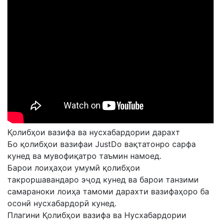
Қолибҳои вазифа ва нусхабардории дарахт
Бо қолибҳои вазифаи JustDo вақтатонро сарфа
кунед ва мувофиқатро таъмин намоед.
Барои лоиҳаҳои умумӣ қолибҳои
такроршавандаро эҷод кунед ва барои танзими
самараноки лоиҳа тамоми дарахти вазифаҳоро ба
осонӣ нусхабардорӣ кунед.
Плагини Қолибҳои вазифа ва Нусхабардории