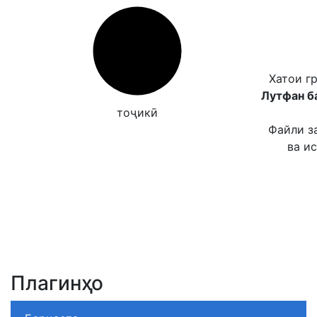
Хатои г
Лутфан б
тоҷикӣ
Файли з
ва и
Плагинҳо