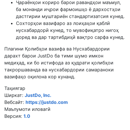
Ҷараёнҳои кориро барои равандҳои маъмул,
ба монанди иҷрои фармоишҳо ё дархостҳои
дастгирии муштариён стандартизатсия кунед.
Сохторҳои вазифаро аз лоиҳаҳои қаблӣ
нусхабардорӣ кунед, то мувофиқатро нигоҳ
доред ва дар тартибдиҳӣ вақтро сарфа кунед.
Плагини Қолибҳои вазифа ва Нусхабардории
дарахт барои JustDo ба тими шумо имкон
медиҳад, ки бо истифода аз қудрати қолибҳои
такроршаванда ва нусхабардории самараноки
вазифаҳо оқилона кор кунанд.
Таҳиягар
Ширкат:
JustDo, Inc.
Вебсайт:
https://justdo.com
Маълумоти иловагӣ
Версия:
1.0