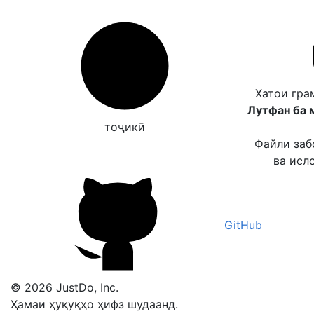
Хатои гра
Лутфан ба 
тоҷикӣ
Файли заб
ва исл
GitHub
© 2026 JustDo, Inc.
Ҳамаи ҳуқуқҳо ҳифз шудаанд.