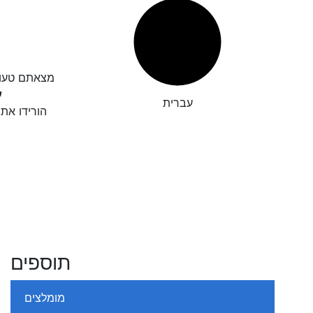
גיאת כתיב?

עברית
חו לנו את
תוספים
מומלצים