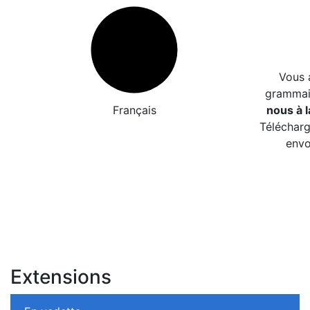
Vous 
grammair
Français
nous à l
Télécharg
envo
Extensions