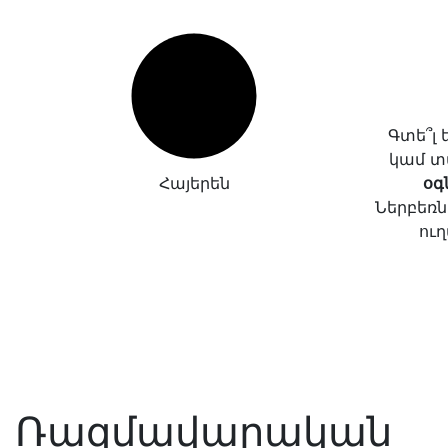
Գտե՞լ
կամ տ
Հայերեն
օգ
Ներբեռն
ուղ
Ռազմավարական