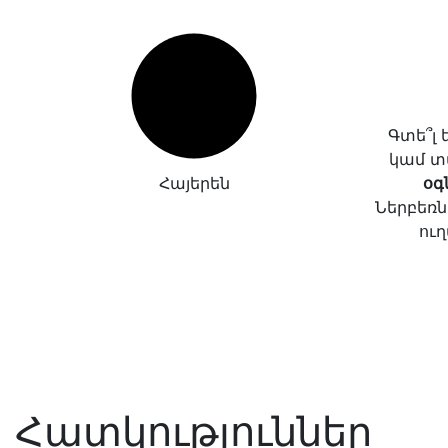
Գտե՞լ
կամ տ
Հայերեն
օգ
Ներբեռն
ուղ
Հատկություններ