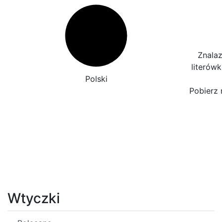
Znalaz
literów
Polski
Pobierz 
Wtyczki