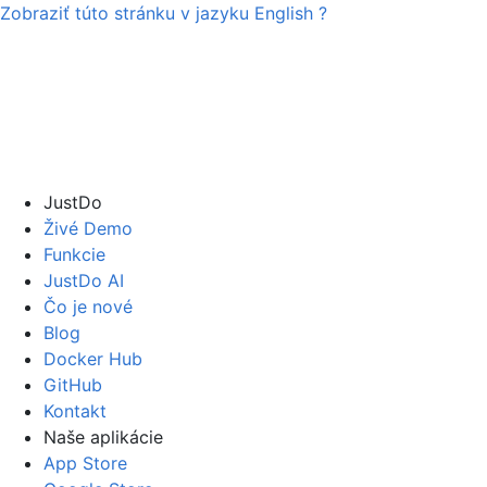
Zobraziť túto stránku v jazyku
English
?
JustDo
Živé Demo
Funkcie
JustDo AI
Čo je nové
Blog
Docker Hub
GitHub
Kontakt
Naše aplikácie
App Store