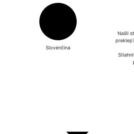
Našli s
preklep
Slovenčina
Stiahni