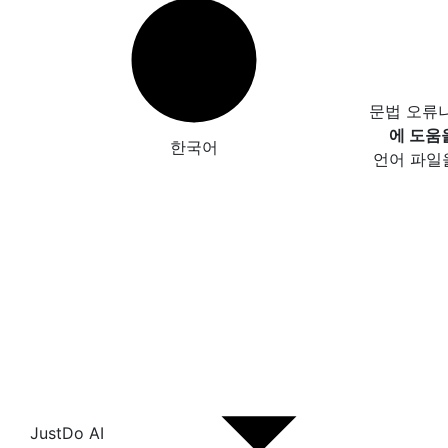
문법 오류
에 도움
한국어
언어 파일
JustDo AI