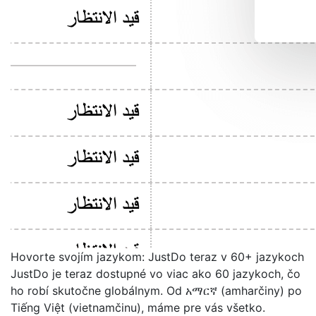
Hovorte svojím jazykom: JustDo teraz v 60+ jazykoch
JustDo je teraz dostupné vo viac ako 60 jazykoch, čo
ho robí skutočne globálnym. Od አማርኛ (amharčiny) po
Tiếng Việt (vietnamčinu), máme pre vás všetko.