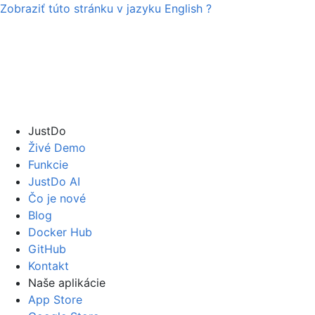
Zobraziť túto stránku v jazyku
English
?
JustDo
Živé Demo
Funkcie
JustDo AI
Čo je nové
Blog
Docker Hub
GitHub
Kontakt
Naše aplikácie
App Store