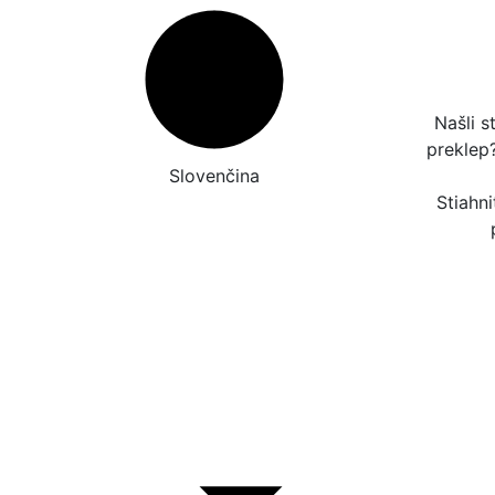
Našli s
preklep
Slovenčina
Stiahni