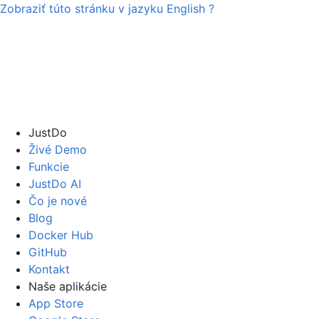
Zobraziť túto stránku v jazyku
English
?
JustDo
Živé Demo
Funkcie
JustDo AI
Čo je nové
Blog
Docker Hub
GitHub
Kontakt
Naše aplikácie
App Store