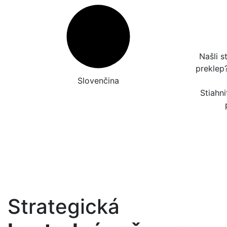
Našli s
preklep
Slovenčina
Stiahni
Strategická