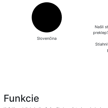
Našli s
preklep
Slovenčina
Stiahni
Funkcie