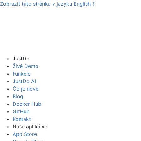
Zobraziť túto stránku v jazyku
English
?
JustDo
Živé Demo
Funkcie
JustDo AI
Čo je nové
Blog
Docker Hub
GitHub
Kontakt
Naše aplikácie
App Store