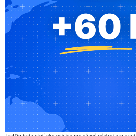
JustDo hrdo stojí ako najviac preložený nástroj pre pro