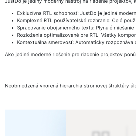
JustDo je jediný moderný nástroj na riadenie projektov,
Exkluzívna RTL schopnosť: JustDo je jediná modern
Komplexné RTL používateľské rozhranie: Celé použív
Spracovanie obojsmerného textu: Plynulé miešanie 
Rozloženia optimalizované pre RTL: Všetky kompone
Kontextuálna smerovosť: Automaticky rozpoznáva a
Ako jediné moderné riešenie pre riadenie projektov ponú
Neobmedzená vnorená hierarchia stromovej štruktúry ú