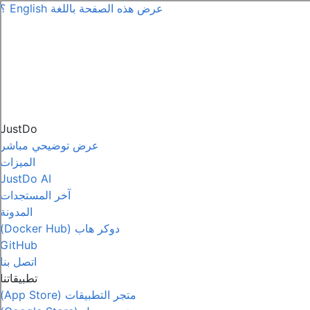
عرض هذه الصفحة باللغة
English
؟
JustDo
عرض توضيحي مباشر
الميزات
JustDo AI
آخر المستجدات
المدونة
دوكر هاب (Docker Hub)
GitHub
اتصل بنا
تطبيقاتنا
متجر التطبيقات (App Store)