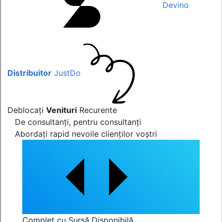
Devino
Distribuitor
JustDo
Deblocați
Venituri
Recurente
De consultanți, pentru consultanți
Abordați rapid nevoile clienților voștri
Complet cu Sursă Disponibilă