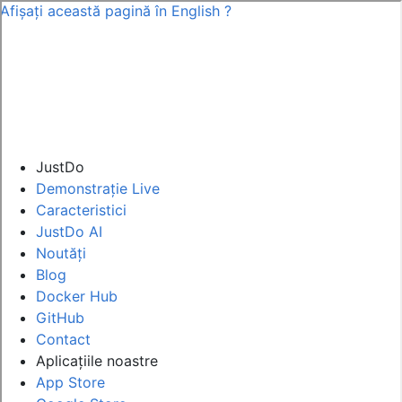
Afișați această pagină în
English
?
JustDo
Demonstrație Live
Caracteristici
JustDo AI
Noutăți
Blog
Docker Hub
GitHub
Contact
Aplicațiile noastre
App Store