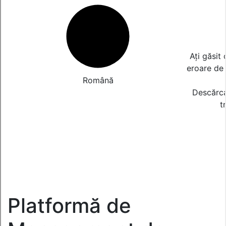
Ați găsit
eroare de
Română
Descărcaț
t
Platformă de