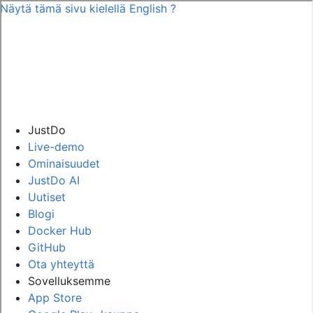
Näytä tämä sivu kielellä
English
?
JustDo
Live-demo
Ominaisuudet
JustDo AI
Uutiset
Blogi
Docker Hub
GitHub
Ota yhteyttä
Sovelluksemme
App Store