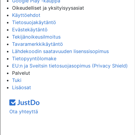
Google Play -kauppa
Oikeudelliset ja yksityisyysasiat
Käyttöehdot
Tietosuojakäytäntö
Evästekäytäntö
Tekijänoikeusilmoitus
Tavaramerkkikäytäntö
Lähdekoodin saatavuuden lisenssisopimus
Tietopyyntölomake
EU:n ja Sveitsin tietosuojasopimus (Privacy Shield)
Palvelut
Tuki
Lisäosat
Ota yhteyttä