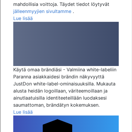
mahdollisia voittoja. Täydet tiedot löytyvät
jälleenmyyjien sivultamme
.
Lue lisää
Käytä omaa brändiäsi - Valmiina white-labeliin
Paranna asiakkaidesi brändin näkyvyyttä
JustDon white-label-ominaisuuksilla. Mukauta
alusta heidän logoillaan, väriteemoillaan ja
ainutlaatuisilla identiteeteillään luodaksesi
saumattoman, brändätyn kokemuksen.
Lue lisää