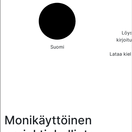
Löys
kirjoit
Suomi
Lataa kiel
Monikäyttöinen