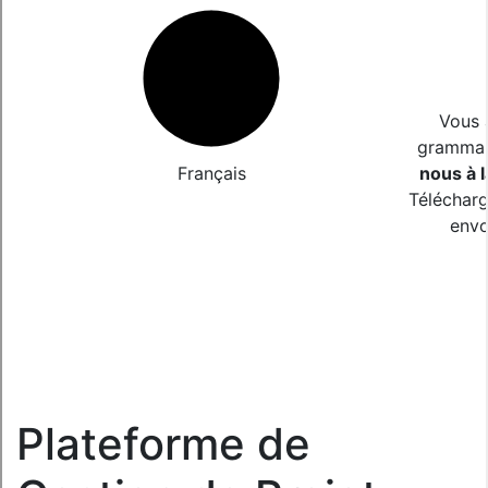
Vous 
grammair
Français
nous à l
Télécharg
envo
Plateforme de