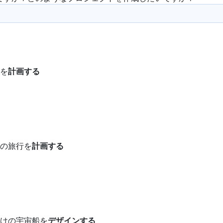
を
計画する
の旅行を
計画する
けの宇宙船を
デザインする