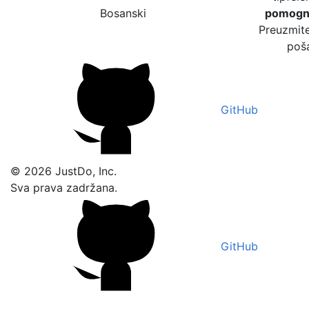
Bosanski
pomogne
Preuzmite
poša
GitHub
© 2026 JustDo, Inc.
Sva prava zadržana.
GitHub