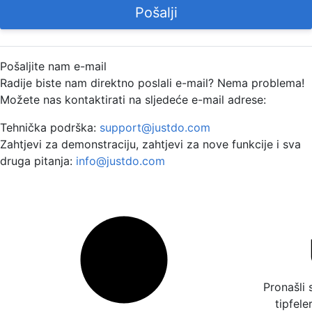
Pošalji
Pošaljite nam e-mail
Radije biste nam direktno poslali e-mail? Nema problema!
Možete nas kontaktirati na sljedeće e-mail adrese:
Tehnička podrška:
support@justdo.com
Zahtjevi za demonstraciju, zahtjevi za nove funkcije i sva
druga pitanja:
info@justdo.com
Pronašli 
tipfele