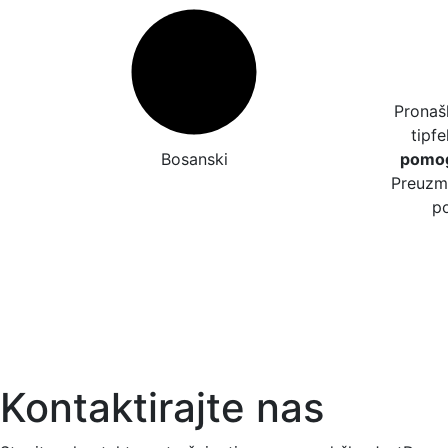
Pronašl
tipfe
Bosanski
pomog
Preuzmi
po
Kontaktirajte nas