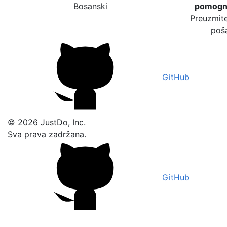
Bosanski
pomogne
Preuzmite
poša
GitHub
© 2026 JustDo, Inc.
Sva prava zadržana.
GitHub