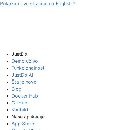
Prikazati ovu stranicu na
English
?
JustDo
Demo uživo
Funkcionalnosti
JustDo AI
Šta je novo
Blog
Docker Hub
GitHub
Kontakt
Naše aplikacije
App Store