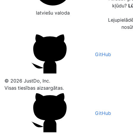
kļūdu?
Lū
latviešu valoda
Lejupielādē
nosū
GitHub
© 2026 JustDo, Inc.
Visas tiesības aizsargātas.
GitHub