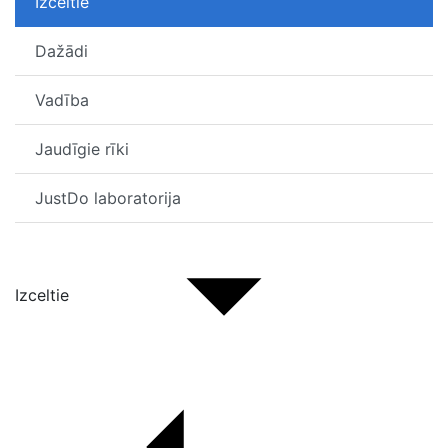
Izceltie
Dažādi
Vadība
Jaudīgie rīki
JustDo laboratorija
Izceltie