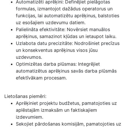
Automatizēti aprēķini: Definējiet pielāgotas
formulas, izmantojot dažādus operatorus un
funkcijas, lai automatizētu aprēķinus, balstoties
uz esošajiem uzdevumu datiem.
Palielināta efektivitāte: Novērsiet manuālos
aprēķinus, samazinot kļūdas un ietaupot laiku.
Uzlabota datu precizitāte: Nodrošiniet precīzus
un konsekventus aprēķinus visos jūsu
uzdevumos.
Optimizētas darba plūsmas: Integrējiet
automatizētus aprēķinus savās darba plūsmās
efektīvākam procesam.
Lietošanas piemēri:
Aprēķiniet projektu budžetus, pamatojoties uz
aplēstajām izmaksām un faktiskajiem
izdevumiem.
Sekojiet pārdošanas komisijām, pamatojoties uz