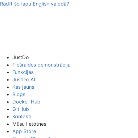
Rādīt šo lapu
English
valodā?
JustDo
Tiešraides demonstrācija
Funkcijas
JustDo AI
Kas jauns
Blogs
Docker Hub
GitHub
Kontakti
Mūsu lietotnes
App Store