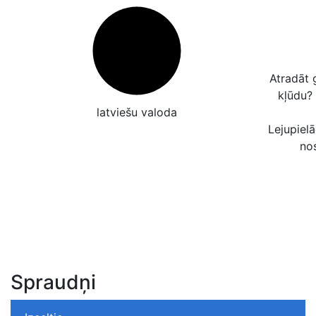
Atradāt 
kļūdu?
latviešu valoda
Lejupielā
no
Spraudņi