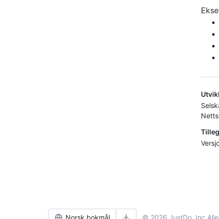
Ekse
Utvik
Sels
Netts
Tille
Versj
Norsk bokmål
© 2026 JustDo, Inc.
All