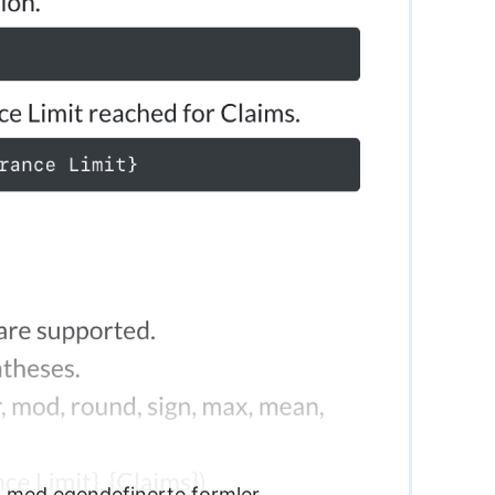
t med egendefinerte formler.