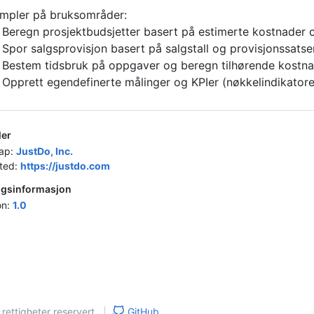
mpler på bruksområder:
Beregn prosjektbudsjetter basert på estimerte kostnader og
Spor salgsprovisjon basert på salgstall og provisjonssatser
Bestem tidsbruk på oppgaver og beregn tilhørende kostna
Opprett egendefinerte målinger og KPIer (nøkkelindikatorer
ler
kap:
JustDo, Inc.
ted:
https://justdo.com
ggsinformasjon
on:
1.0
e rettigheter reservert.
GitHub