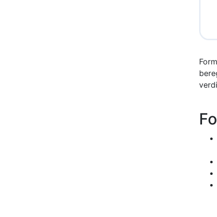
Form
bere
verdi
Fo