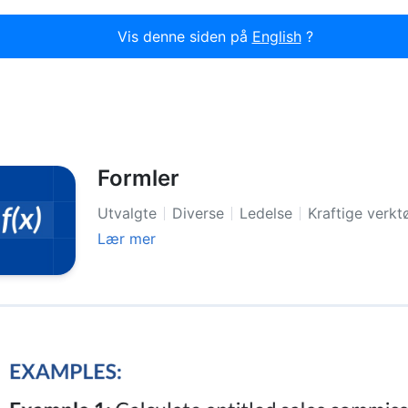
Vis denne siden på
English
?
Formler
Utvalgte
Diverse
Ledelse
Kraftige verkt
Lær mer