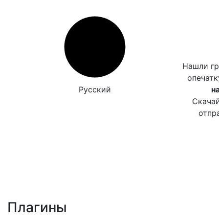
Нашли г
опечат
Русский
н
Скачай
отпр
Плагины