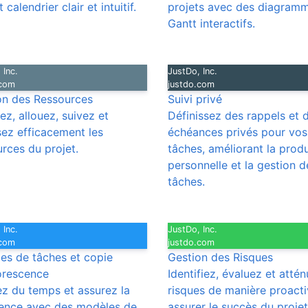
 calendrier clair et intuitif.
projets avec des diagram
Gantt interactifs.
 Inc.
JustDo, Inc.
.com
justdo.com
on des Ressources
Suivi privé
iez, allouez, suivez et
Définissez des rappels et 
sez efficacement les
échéances privés pour vos
rces du projet.
tâches, améliorant la produ
personnelle et la gestion d
tâches.
 Inc.
JustDo, Inc.
.com
justdo.com
es de tâches et copie
Gestion des Risques
orescence
Identifiez, évaluez et attén
z du temps et assurez la
risques de manière proact
ence avec des modèles de
assurer le succès du projet