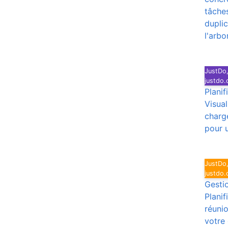
tâches
duplic
l'arb
JustDo,
justdo
Planif
Visual
charge
pour 
JustDo,
justdo
Gesti
Planif
réuni
votre 