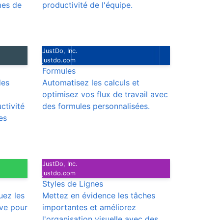
mes de
productivité de l'équipe.
JustDo, Inc.
justdo.com
Formules
des
Automatisez les calculs et
optimisez vos flux de travail avec
ctivité
des formules personnalisées.
es
JustDo, Inc.
justdo.com
Styles de Lignes
uez les
Mettez en évidence les tâches
ive pour
importantes et améliorez
.
l'organisation visuelle avec des