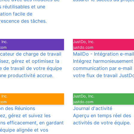
 réutilisables et une
ation facile de
orescence des tâches.
 Inc.
JustDo, Inc.
.com
justdo.com
icateur de charge de travail
MailDo - Intégration e-mail
isez, gérez et optimisez la
Intégrez harmonieusement 
 de travail de votre équipe
communication par e-mail
une productivité accrue.
votre flux de travail JustD
 Inc.
JustDo, Inc.
.com
justdo.com
on des Réunions
Journal d'activité
iez, gérez et suivez les
Aperçu en temps réel des
ons efficacement, en gardant
activités de votre équipe.
équipe alignée et vos