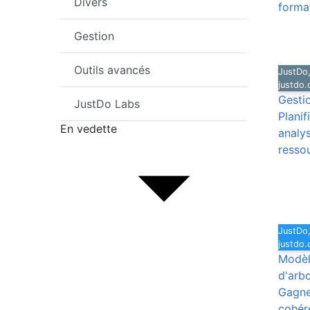
Divers
format
Gestion
Outils avancés
JustDo,
justdo
Gesti
JustDo Labs
Planif
En vedette
analy
ressou
JustDo,
justdo
Modèl
d'arb
Gagne
cohér