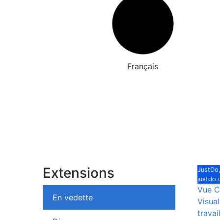
Français
Extensions
JustDo,
justdo
Vue C
En vedette
Visual
travai