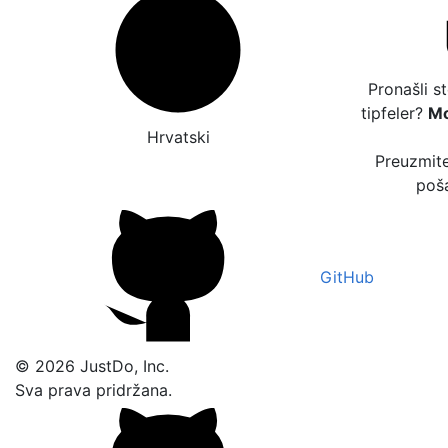
Pronašli s
tipfeler?
Mo
Hrvatski
Preuzmite
poša
GitHub
© 2026 JustDo, Inc.
Sva prava pridržana.