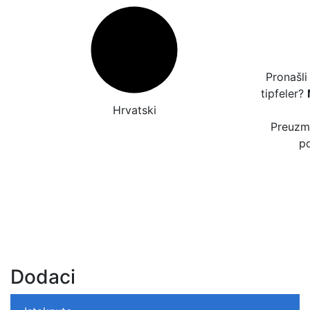
Pronašli
tipfeler?
Hrvatski
Preuzmi
po
Dodaci