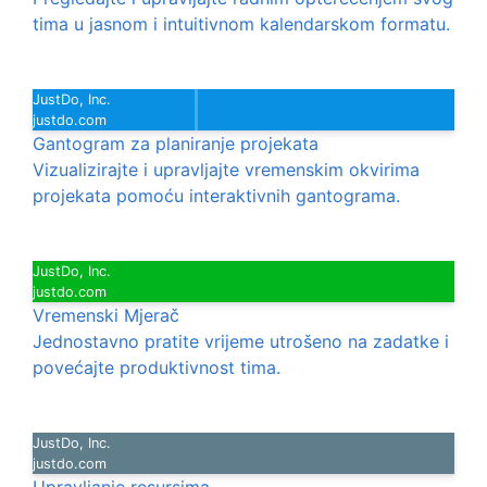
tima u jasnom i intuitivnom kalendarskom formatu.
JustDo, Inc.
justdo.com
Gantogram za planiranje projekata
Vizualizirajte i upravljajte vremenskim okvirima
projekata pomoću interaktivnih gantograma.
JustDo, Inc.
justdo.com
Vremenski Mjerač
Jednostavno pratite vrijeme utrošeno na zadatke i
povećajte produktivnost tima.
JustDo, Inc.
justdo.com