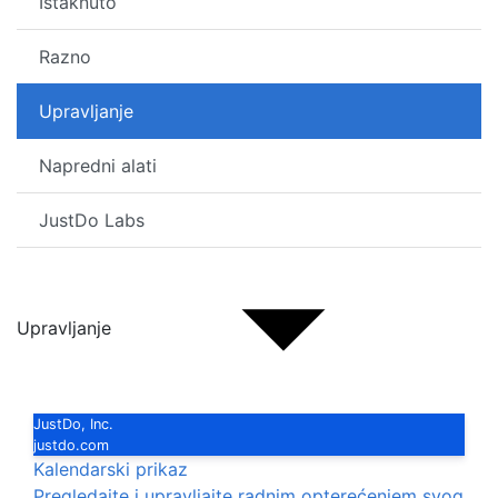
Istaknuto
Razno
Upravljanje
Napredni alati
JustDo Labs
Upravljanje
JustDo, Inc.
justdo.com
Kalendarski prikaz
Pregledajte i upravljajte radnim opterećenjem svog