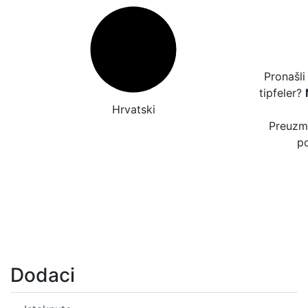
Pronašli
tipfeler?
Hrvatski
Preuzmi
po
Dodaci