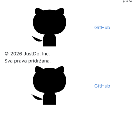
poša
GitHub
© 2026 JustDo, Inc.
Sva prava pridržana.
GitHub