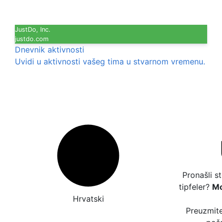
JustDo, Inc.
justdo.com
Dnevnik aktivnosti
Uvidi u aktivnosti vašeg tima u stvarnom vremenu.
Pronašli s
tipfeler?
Mo
Hrvatski
Preuzmite