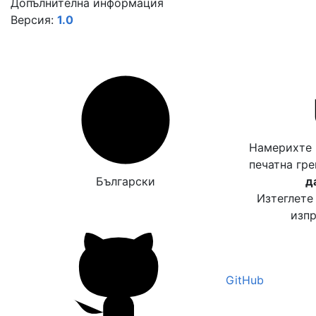
Допълнителна информация
Версия:
1.0
Намерихте 
печатна гр
Български
д
Изтеглете
изпр
GitHub