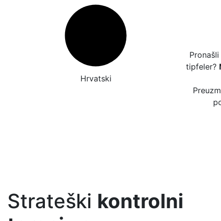
Pronašli
tipfeler?
Hrvatski
Preuzmi
po
Strateški
kontrolni