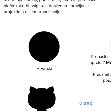
ploča kako bi osigurala dosljedno upravljanje
projektima diljem organizacije.
Pronašli s
tipfeler?
Mo
Hrvatski
Preuzmite
poša
GitHub